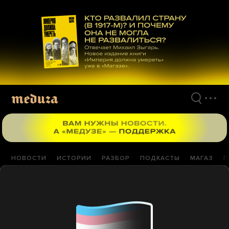
Перейти
к
материалам
НОВОСТИ
ИСТОРИИ
РАЗБОР
ПОДКАСТЫ
МАГАЗ
П