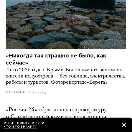
«Никогда так страшно не было, как
сейчас»
Лето 2026 года в Крыму. Вот каким его запомнят
жители полуострова — без топлива, электричества,
работы и туристов. Фоторепортаж «Берега»
2 дня назад
ИСТОРИИ
«Россия-24» обратилась в прокуратуру
и Следственный комитет из-за травли
создателей фильма о Колобке. Возбуждено
МЫ ИСПОЛЬЗУЕМ КУКИ!
ЧТО ЭТО ЗНАЧИТ?
дело