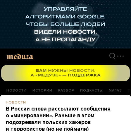
Перейти
к
материалам
НОВОСТИ
ИСТОРИИ
РАЗБОР
ПОДКАСТЫ
МАГАЗ
П
НОВОСТИ
В России снова рассылают сообщения
о «минировании». Раньше в этом
подозревали польских хакеров
и террористов (но не поймали)