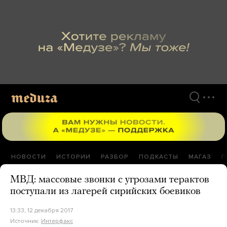
Перейти
к
материалам
НОВОСТИ
ИСТОРИИ
РАЗБОР
ПОДКАСТЫ
МАГАЗ
П
МВД: массовые звонки с угрозами терактов
поступали из лагерей сирийских боевиков
13:33, 12 декабря 2017
Источник:
Интерфакс