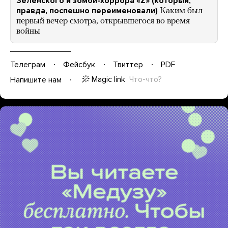
Зеленского и зомби-хоррора «Z» (который,
правда, поспешно переименовали)
Каким был
первый вечер смотра, открывшегося во время
войны
Телеграм
Фейсбук
Твиттер
PDF
Magic link
Что-что?
Напишите нам