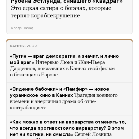
Рубена Эстлунда, снявшего «Квадрат»
Это едкая сатира о богачах, которые
терпят кораблекрушение
4 года назад
КАННЫ-2022
«Путин — враг демократии, а значит, и лично
мой враг»
Интервью Люка и Жан-Пьера
Дарденнов, показавших в Каннах свой фильм
о беженцах в Европе
«Видение бабочки» и «Памфир» — новое
украинское кино в Каннах
Трагедия военного
времени и энергичная драма об отце-
контрабандисте
«Как можно в ответ на варварства отменять то,
что всегда противостояло варварству? В этом
нет ни логики, ни смысла»
Сергей Лозница