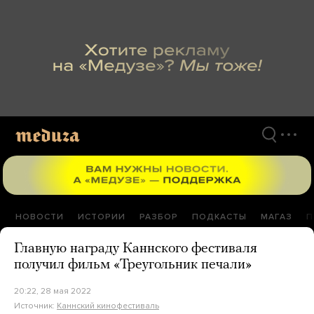
Перейти
к
материалам
НОВОСТИ
ИСТОРИИ
РАЗБОР
ПОДКАСТЫ
МАГАЗ
П
Главную награду Каннского фестиваля
получил фильм «Треугольник печали»
20:22, 28 мая 2022
Источник:
Каннский кинофестиваль