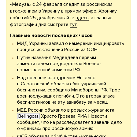
«Медуза» с 24 февраля следит за российским
вторжением в Украину в прямом эфире. Хронику
событий 25 декабря читайте
здесь
, а главные
фотографии дня смотрите
тут
.
Главные новости последних часов
:
МИД Украины заявил о намерении инициировать
процесс исключения России из ООН.
Путин назначил Медведева первым
заместителем председателя Военно-
промышленной комиссии РФ.
Над военным аэродромом Энгельс
в Саратовской области сбит украинский
беспилотник, сообщило Минобороны РФ. Трое
военнослужащих погибли. Это вторая атака
беспилотников на эту авиабазу за месяц.
МВД России объявило в розыск журналиста
Bellingcat
Христо Грозева. РИА Новости
сообщает, что на расследователя завели дело
о «фейках» про российскую армию.
ФСБ объявила об убийстве «украинских