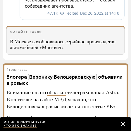
ЧИТАЙТЕ ТАКЖЕ
В Москве возобновилось серийное производство
автомобилей «Москвич»
4 года назад
Блогера
Веронику Белоцерковскую
объявили
в розыск
Внимание на это
обратил
телеграм-канал Astra.
В карточке на сайте МВД указано, что
Белоцерковская разыскивается «по статье УК».
Вероника Белоцерковская стала одной из первых
МЫ ИСПОЛЬЗУЕМ КУКИ!
обвиняемых по новой статье о «фейках» про
ЧТО ЭТО ЗНАЧИТ?