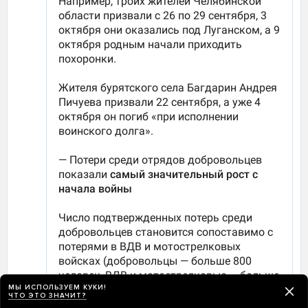
МЫ ИСПОЛЬЗУЕМ КУКИ!
ЧТО ЭТО ЗНАЧИТ?