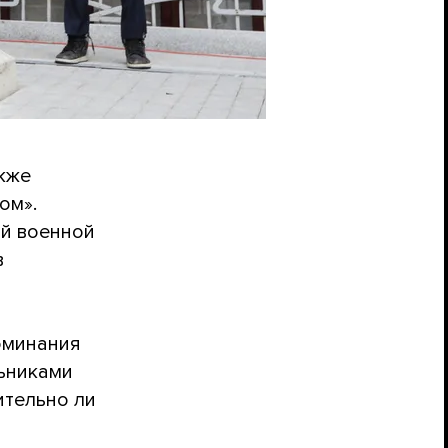
акже
ом».
ой военной
в
оминания
льниками
ительно ли