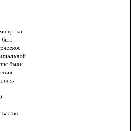
емя урока
н был
орческое
пециальной
жны были
еснил
дались
О
у важно