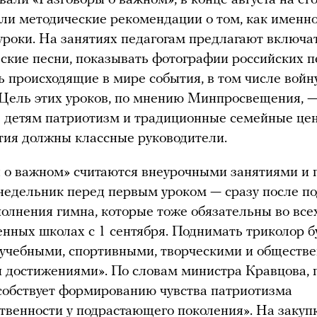
ли методические рекомендации о том, как именн
уроки. На занятиях педагогам предлагают включа
ские песни, показывать фотографии российских 
ь происходящие в мире события, в том числе войн
 Цель этих уроков, по мнению Минпросвещения, 
 детям патриотизм и традиционные семейные цен
тия должны классные руководители.
 о важном» считаются внеурочными занятиями и 
едельник перед первым уроком — сразу после п
полнения гимна, которые тоже обязательны во все
енных школах с 1 сентября. Поднимать триколор б
«учебными, спортивными, творческими и обществ
достижениями». По словам министра Кравцова, 
собствует формированию чувства патриотизма
твенности у подрастающего поколения». На закуп