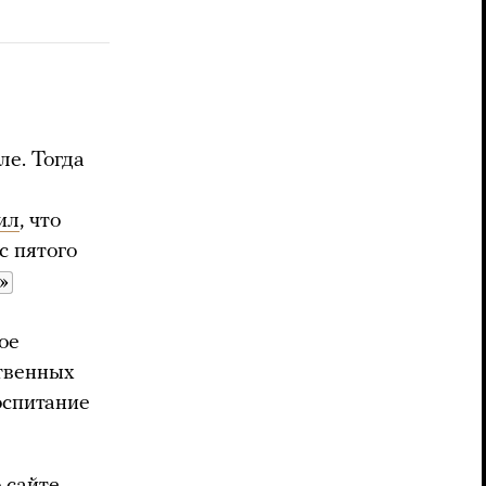
ле. Тогда
ил
, что
с пятого
»
ое
ственных
оспитание
о
сайте