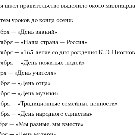
ля школ правительство
выделило
около миллиарда
 тем уроков до конца осени:
ября — «День знаний»
тября — «Наша страна — Россия»
тября — «165-летие со дня рождения К. Э. Циолков
тября — «День пожилых людей»
бря — «День учителя»
ября — «День отца»
ября — «День музыки»
ября — «Традиционные семейные ценности»
ября — «День народного единства»
бря — «Мы разные, мы вместе»
бря — «День матери»