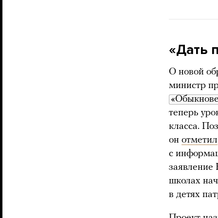
«Дать 
О новой об
министр пр
«Обыкнове
теперь уро
класса. По
он
отметил
с информац
заявление 
школах нач
в детях па
Проект наз