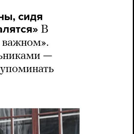
ны, сидя
алятся»
В
 важном».
льниками —
и упоминать