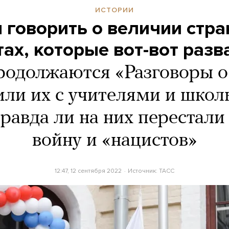
ИСТОРИИ
 говорить о величии стра
тах, которые вот-вот разв
родолжаются «Разговоры о
ли их с учителями и шко
правда ли на них перестал
войну и «нацистов»
12:47, 12 сентября 2022
Источник:
ТАСС