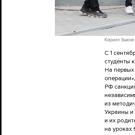
Кирилл Зыков 
С 1 сентяб
студенты 
На первых
операции»,
РФ санкция
независим
из методи
Украины и
и их родит
на уроках 