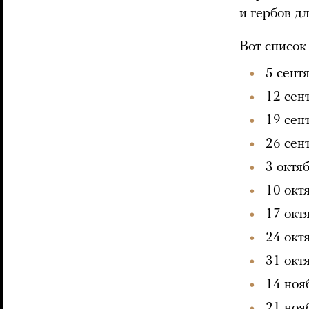
и гербов д
Вот список
5 сент
12 сен
19 сен
26 сен
3 октя
10 окт
17 окт
24 окт
31 окт
14 ноя
21 ноя