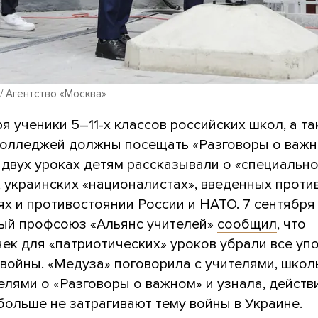
/ Агентство «Москва»
ря ученики 5–11-х классов российских школ, а т
колледжей должны посещать «Разговоры о важн
 двух уроках детям рассказывали о «специальн
 украинских «националистах», введенных проти
х и противостоянии России и НАТО. 7 сентября
ый профсоюз «Альянс учителей»
сообщил
, что
чек для «патриотических» уроков убрали все уп
 войны. «Медуза» поговорила с учителями, шко
елями о «Разговоры о важном» и узнала, действ
больше не затрагивают тему войны в Украине.