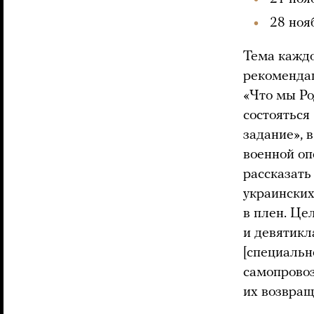
28 ноя
Тема каждо
рекомендац
«Что мы Ро
состояться
задание», 
военной оп
рассказать
украинских
в плен. Це
и девятик
[специальн
самопрово
их возвращ