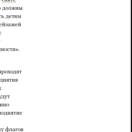
о должны
ть детям
пейзажей
у
—
ности».
проходят
однятия
х
удут
енно
поднятие
ку флагов