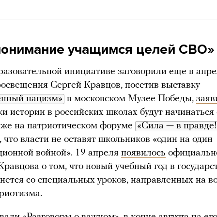
понимание учащимся целей СВО»
разовательной инициативе заговорили еще в апре
освещения Сергей Кравцов, посетив выставку
нный нацизм»
в московском Музее Победы,
заяв
ки истории в российских школах будут начинаться 
зже на патриотическом форуме
«Сила — в правде!
, что власти не оставят школьников «один на один
ионной войной». 19 апреля
появилось
официальн
Кравцова о том, что новый учебный год в государ
нется со специальных уроков, направленных на в
триотизма.
вали «Разговоры о важном», в конце августа на ег