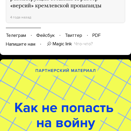
«версий» кремлевской пропаганды
4 года назад
Телеграм
Фейсбук
Твиттер
PDF
Magic link
Что-что?
Напишите нам