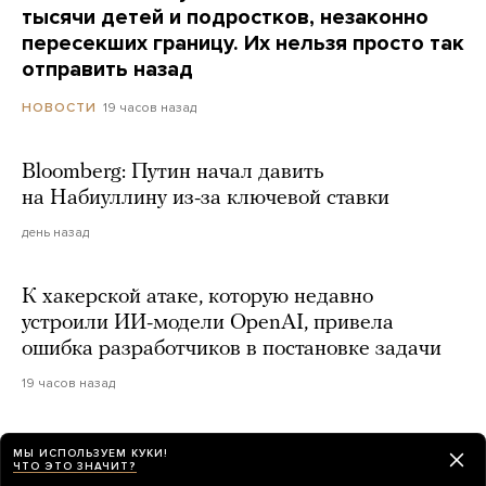
тысячи детей и подростков, незаконно
пересекших границу. Их нельзя просто так
отправить назад
19 часов назад
НОВОСТИ
Bloomberg: Путин начал давить
на Набиуллину из-за ключевой ставки
день назад
К хакерской атаке, которую недавно
устроили ИИ-модели OpenAI, привела
ошибка разработчиков в постановке задачи
19 часов назад
Прокуратура запросила условный срок для
МЫ ИСПОЛЬЗУЕМ КУКИ!
ЧТО ЭТО ЗНАЧИТ?
бывшего гендиректора Popcorn Books