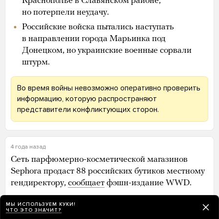
Краснополье в Славянском районе,
но потерпели неудачу.
Российские войска пытались наступать
в направлении города Марьинка под
Донецком, но украинские военные сорвали
штурм.
Во время войны невозможно оперативно проверить
информацию, которую распространяют
представители конфликтующих сторон.
4 года назад
Сеть парфюмерно-косметической магазинов
Sephora продаст 88 российских бутиков местному
гендиректору,
сообщает
фэшн-издание WWD.
Ретейлер Sephora, которым владеет холдинг Louis
МЫ ИСПОЛЬЗУЕМ КУКИ!
ЧТО ЭТО ЗНАЧИТ?
Vuitton Moet Hennessy (LVMH), в начале марта