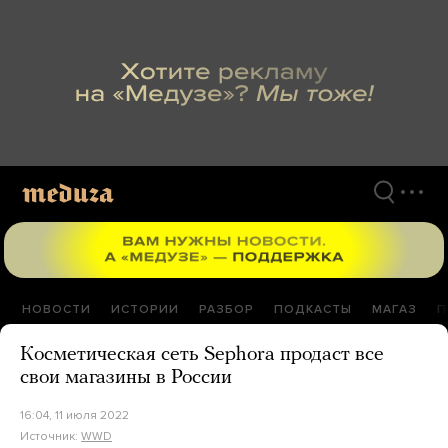
Перейти
к
материалам
НОВОСТИ
ИСТОРИИ
РАЗБОР
ПОДКАСТЫ
МАГАЗ
П
Косметическая сеть Sephora продаст все
свои магазины в России
16:04, 11 июля 2022
Источник:
WWD