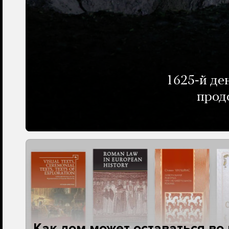
1625-й де
прод
Как дом может оставаться во