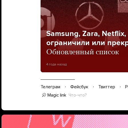
Samsung, Zara, Netfli
ограничили или прекр
Обновленный список
4 года назад
Телеграм
Фейсбук
Твиттер
P
Magic link
Что-что?