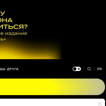
EN
ЩЬ ДРУГА