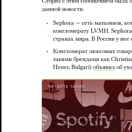
Сториз с этим сообщением была о
данной новости.
Sephora — сеть магазинов, к
конгломерату LVMH. Sephor
странах мира. В России у нее
Конгломерат люксовых товар
такими брендами как Christian
Heuer, Bulgari)
объявил
об ухо
ЧИТАЙТЕ ТАКЖЕ