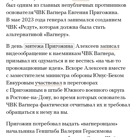
был одним из главных непубличных противников
основателя ЧВК Вагнера Евгения Пригожина.
В мае 2023 года генерал занимался созданием
ЧВК «Редут», которая должна была стать
альтернативой «Вагнеру».
В день
мятежа Пригожина
Алексеев
записал
видеообращение к наемникам ЧВК Вагнера,
призывал их одуматься и не вестись «на чьи-то
провокационные идеи». Вскоре Алексеев вместе
с заместителем министра обороны Юнус-Беком
Евкуровым
участвовал
в переговорах
с Пригожиным в штабе Южного военного округа
в Ростове-на-Дону, во время которых основатель
ЧВК Вагнера фактически отчитывал их и требовал
обращаться к нему на вы.
Пригожин потребовал выдать «вагнеровцам»
начальника Генштаба Валерия Герасимова