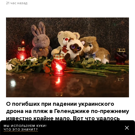
21 час назад
О погибших при падении украинского
дрона на пляж в Геленджике по-прежнему
известно крайне мало. Вот что удалось
узнать о жертвах за три дня
МЫ ИСПОЛЬЗУЕМ КУКИ!
ЧТО ЭТО ЗНАЧИТ?