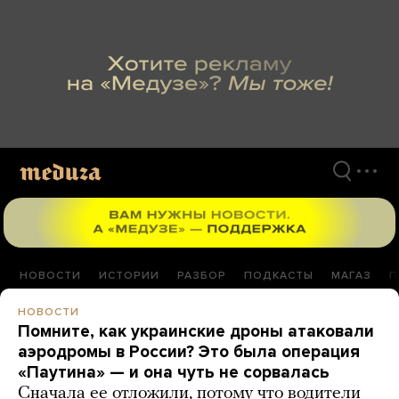
Перейти
к
материалам
НОВОСТИ
ИСТОРИИ
РАЗБОР
ПОДКАСТЫ
МАГАЗ
П
НОВОСТИ
Помните, как украинские дроны атаковали
аэродромы в России? Это была операция
«Паутина» — и она чуть не сорвалась
Сначала ее отложили, потому что водители