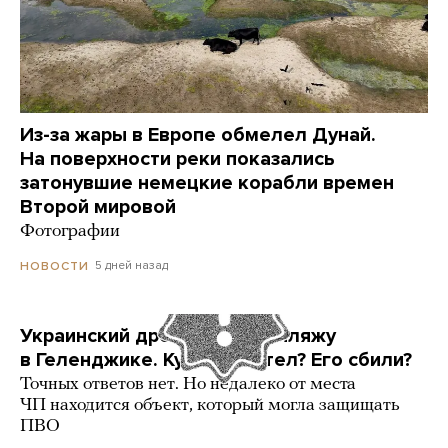
Из-за жары в Европе обмелел Дунай.
На поверхности реки показались
затонувшие немецкие корабли времен
Второй мировой
Фотографии
5 дней назад
НОВОСТИ
Украинский дрон попал по пляжу
в Геленджике. Куда он летел? Его сбили?
Точных ответов нет. Но недалеко от места
ЧП находится объект, который могла защищать
ПВО