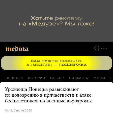
Перейти
к
материалам
НОВОСТИ
ИСТОРИИ
РАЗБОР
ПОДКАСТЫ
МАГАЗ
П
Уроженца Донецка разыскивают
по подозрению в причастности к атаке
беспилотников на военные аэродромы
10:43, 2 июня 2025