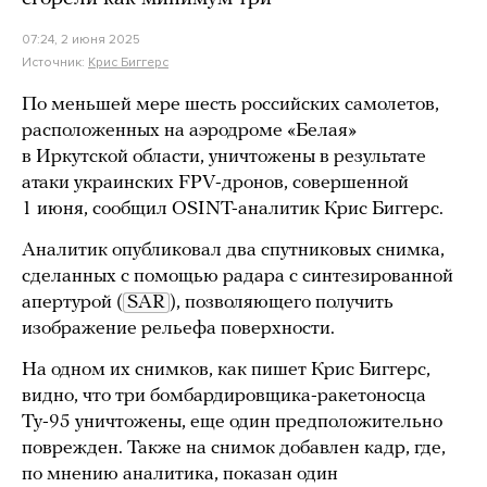
07:24, 2 июня 2025
Источник:
Крис Биггерс
По меньшей мере шесть российских самолетов,
расположенных на аэродроме «Белая»
в Иркутской области, уничтожены в результате
атаки украинских FPV-дронов, совершенной
1 июня, сообщил OSINT-аналитик Крис Биггерс.
Аналитик опубликовал два спутниковых снимка,
сделанных с помощью радара с синтезированной
апертурой (
SAR
), позволяющего получить
изображение рельефа поверхности.
На одном их снимков, как пишет Крис Биггерс,
видно, что три бомбардировщика-ракетоносца
Ту-95 уничтожены, еще один предположительно
поврежден. Также на снимок добавлен кадр, где,
по мнению аналитика, показан один