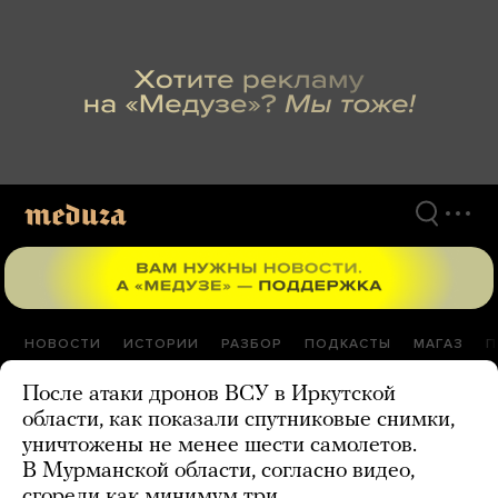
Перейти
к
материалам
НОВОСТИ
ИСТОРИИ
РАЗБОР
ПОДКАСТЫ
МАГАЗ
П
После атаки дронов ВСУ в Иркутской
области, как показали спутниковые снимки,
уничтожены не менее шести самолетов.
В Мурманской области, согласно видео,
сгорели как минимум три