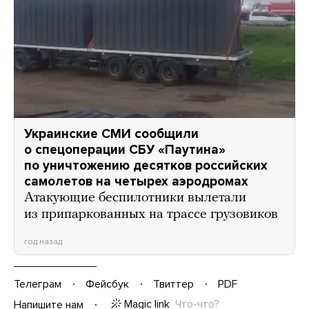
Украинские СМИ сообщили
о спецоперации СБУ «Паутина»
по уничтожению десятков российских
самолетов на четырех аэродромах
Атакующие беспилотники вылетали
из припаркованных на трассе грузовиков
год назад
Телеграм
Фейсбук
Твиттер
PDF
Magic link
Что-что?
Напишите нам