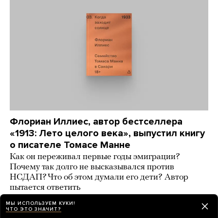
Флориан Иллиес, автор бестселлера
«1913: Лето целого века», выпустил книгу
о писателе Томасе Манне
Как он переживал первые годы эмиграции?
Почему так долго не высказывался против
НСДАП? Что об этом думали его дети? Автор
пытается ответить
МЫ ИСПОЛЬЗУЕМ КУКИ!
2 дня назад
ИСТОРИИ
ЧТО ЭТО ЗНАЧИТ?