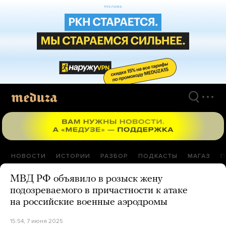
Перейти
к
материалам
НОВОСТИ
ИСТОРИИ
РАЗБОР
ПОДКАСТЫ
МАГАЗ
П
МВД РФ объявило в розыск жену
подозреваемого в причастности к атаке
на российские военные аэродромы
15:54, 7 июня 2025