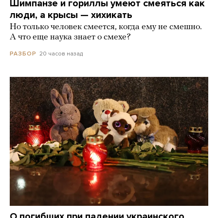
Шимпанзе и гориллы умеют смеяться как
люди, а крысы — хихикать
Но только человек смеется, когда ему не смешно.
А что еще наука знает о смехе?
20 часов назад
РАЗБОР
О погибших при падении украинского