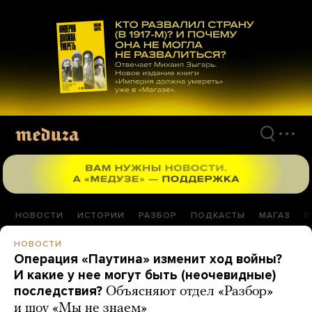
Перейти
к
материалам
НОВОСТИ
ИСТОРИИ
РАЗБОР
ПОДКАСТЫ
МАГАЗ
П
НОВОСТИ
Операция «Паутина» изменит ход войны?
И какие у нее могут быть (неочевидные)
последствия?
Объясняют отдел «Разбор»
и шоу «Мы не знаем»