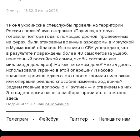
9 минут
16:32, 3 июня 2025
1 июня украинские спецслужбы
провели
на территории
России сложнейшую операцию «Паутина», которую
готовили полтора года: с помощью дронов, провезенных
на фурах, были
атакованы
военные аэродромы в Иркутской
и Мурманской областях. Источники в СБУ утверждают, что
в результате повреждены более 40 самолетов (а ущерб,
нанесенный российской армии, якобы составил два
миллиарда долларов). Но как на самом деле? Что за дроны
использовала Украина в этой операции? И каково
значение произошедшего: это просто громкая пиар-акция
или операция реально способна изменить ход войны?
Задаем главные вопросы о «Паутине» — и отвечаем на них.
Это видеоверсия нашего разбора, прочитать его можно
здесь
.
Подпишитесь на наш
ютьюб-канал
Телеграм
Фейсбук
Твиттер
Напишите нам