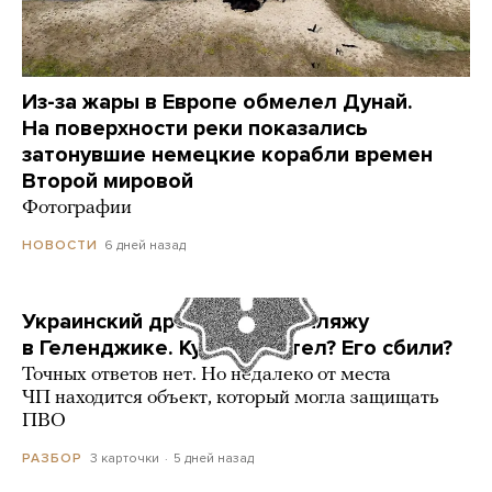
Из-за жары в Европе обмелел Дунай.
На поверхности реки показались
затонувшие немецкие корабли времен
Второй мировой
Фотографии
6 дней назад
НОВОСТИ
Украинский дрон попал по пляжу
в Геленджике. Куда он летел? Его сбили?
Точных ответов нет. Но недалеко от места
ЧП находится объект, который могла защищать
ПВО
3 карточки
5 дней назад
РАЗБОР