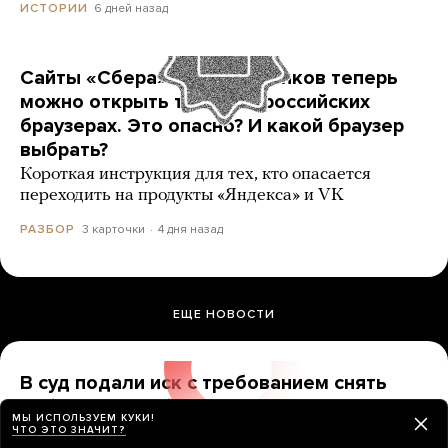
6 дней назад
ИСТОРИИ
Сайты «Сбера» и других банков теперь
можно открыть только в российских
браузерах. Это опасно? И какой браузер
выбрать?
Короткая инструкция для тех, кто опасается
переходить на продукты «Яндекса» и VK
3 карточки
4 дня назад
РАЗБОР
ЕЩЕ НОВОСТИ
В суд подали иск с требованием снять
«Яблоко» с выборов. А разве это еще
МЫ ИСПОЛЬЗУЕМ КУКИ!
можно сделать?
ЧТО ЭТО ЗНАЧИТ?