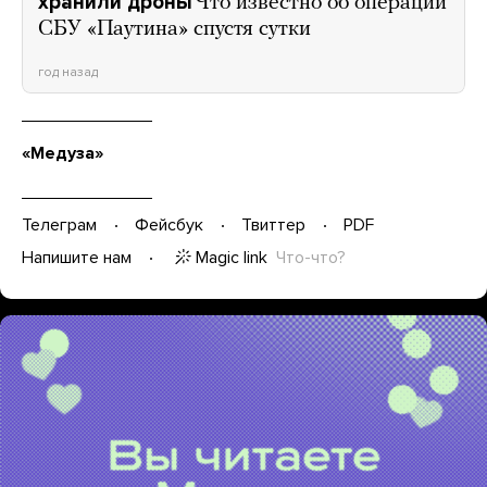
хранили дроны
Что известно об операции
СБУ «Паутина» спустя сутки
год назад
«Медуза»
Телеграм
Фейсбук
Твиттер
PDF
Magic link
Что-что?
Напишите нам