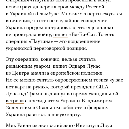
Операция «Паутина» была проведена в канун
нового раунда переговоров между Россией
и Украиной в Стамбуле. Многие эксперты сходятся
во мнении, что это не случайное совпадение.
Украина продемонстрировала, что еще далеко
не проиграла войну,
пишет
«Би-Би-Си». То есть
операция «Паутина» — это подкрепление
украинской
переговорной позиции
.
Эту операцию, конечно, нельзя считать
решающим ударом,
пишет
Эдвард Лукас
из Центра анализа европейской политики.
Но ее можно считать опровержением тезиса «у вас
нет карт на руках», который президент США
Дональд Трамп выдвинул во время скандальной
встречи
с президентом Украины Владимиром
Зеленским в Овальном кабинете в феврале.
Украина разыграла новую карту.
Мик Райан из австралийского Института Лоуи