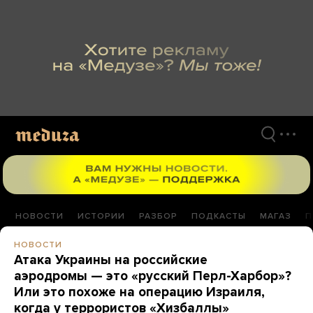
Перейти
к
материалам
НОВОСТИ
ИСТОРИИ
РАЗБОР
ПОДКАСТЫ
МАГАЗ
П
НОВОСТИ
Атака Украины на российские
аэродромы — это «русский Перл-Харбор»?
Или это похоже на операцию Израиля,
когда у террористов «Хизбаллы»