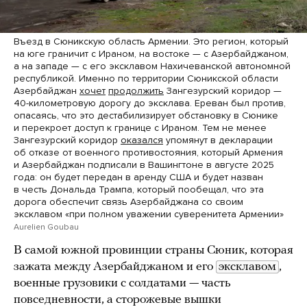
Въезд в Сюникскую область Армении. Это регион, который
на юге граничит с Ираном, на востоке — с Азербайджаном,
а на западе — с его эксклавом Нахичеванской автономной
республикой. Именно по территории Сюникской области
Азербайджан
хочет
продолжить
Зангезурский коридор —
40-километровую дорогу до эксклава. Ереван был против,
опасаясь, что это дестабилизирует обстановку в Сюнике
и перекроет доступ к границе с Ираном. Тем не менее
Зангезурский коридор
оказался
упомянут в декларации
об отказе от военного противостояния, который Армения
и Азербайджан подписали в Вашингтоне в августе 2025
года: он будет передан в аренду США и будет назван
в честь Дональда Трампа, который пообещал, что эта
дорога обеспечит связь Азербайджана со своим
эксклавом «при полном уважении суверенитета Армении»
Aurelien Goubau
В самой южной провинции страны Сюник, которая
зажата между Азербайджаном и его
эксклавом
,
военные грузовики с солдатами — часть
повседневности, а сторожевые вышки