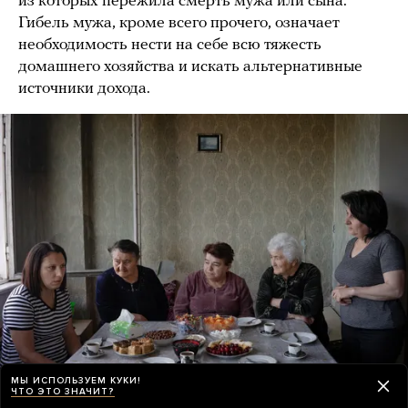
из которых пережила смерть мужа или сына.
Гибель мужа, кроме всего прочего, означает
необходимость нести на себе всю тяжесть
домашнего хозяйства и искать альтернативные
источники дохода.
МЫ ИСПОЛЬЗУЕМ КУКИ!
ЧТО ЭТО ЗНАЧИТ?
Раздан. Беженка Каринэ за столом с подругами. Все они,