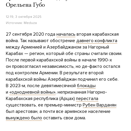
Орельена Губо
12:19, 3 октября 2025
Источник:
Meduza
27 сентября 2020 года
началась
вторая карабахская
война. Так называют обострение
давнего конфликта
между Арменией и Азербайджаном за Нагорный
Карабах — регион, который обе страны считали своим.
После первой карабахской войны в начале 1990-х
он провозгласил независимость, но де-факто остался
под контролем Армении. В результате второй
карабахской войны Азербайджан подчинил его себе.
В 2023-м, после девятимесячной
блокады
и
«однодневной войны»
, непризнанная Нагорно-
Карабахская республика (Арцах)
перестала
существовать, ее премьер-министр
Рубен Варданян
был арестован, а почти все армянское население
вынуждено было
оставить свои дома.