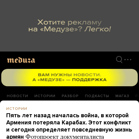
Перейти
к
материалам
НОВОСТИ
ИСТОРИИ
РАЗБОР
ПОДКАСТЫ
МАГАЗ
П
ИСТОРИИ
Пять лет назад началась война, в которой
Армения потеряла Карабах. Этот конфликт
и сегодня определяет повседневную жизнь
армян
Фотопроект документалиста