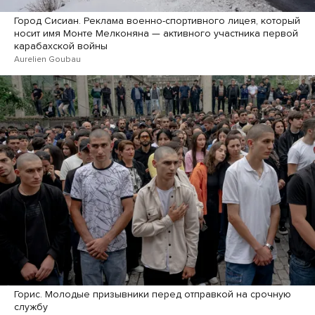
Город Сисиан. Реклама военно-спортивного лицея, который
носит имя Монте Мелконяна — активного участника первой
карабахской войны
Aurelien Goubau
Горис. Молодые призывники перед отправкой на срочную
службу