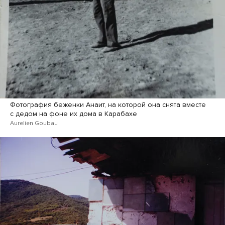
Фотография беженки Анаит, на которой она снята вместе
с дедом на фоне их дома в Карабахе
Aurelien Goubau