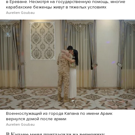
в Ереване. Несмотря на государственную помощь, многие
карабахские беженцы живут в тяжелых условиях
Aurelien Goubau
Военнослужащий из города Капана по имени Араик
вернулся домой после армии
Aurelien Goubau
В Капане меня пригласили на вечеринку