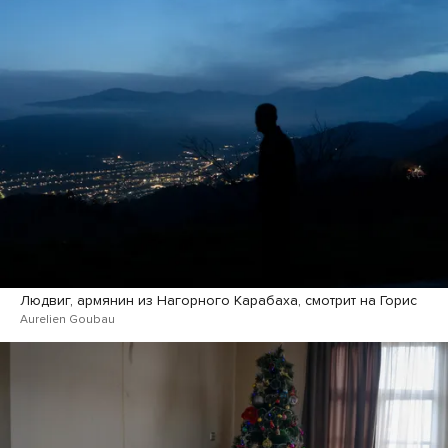
Людвиг, армянин из Нагорного Карабаха, смотрит на Горис
Aurelien Goubau