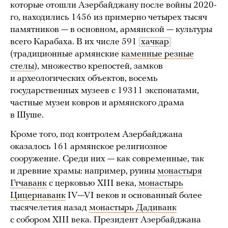
которые отошли Азербайджану после войны 2020-
го, находились 1456 из примерно четырех тысяч
памятников — в основном, армянской — культуры
всего Карабаха. В их числе 591
хачкар
(традиционные армянские
каменные резные
стелы
), множество крепостей, замков
и археологических объектов, восемь
государственных музеев с 19311 экспонатами,
частные музеи ковров и армянского драма
в Шуше.
Кроме того, под контролем Азербайджана
оказалось 161 армянское религиозное
сооружение. Среди них — как современные, так
и древние храмы: например, руины
монастыря
Гтчаванк
с церковью XIII века,
монастырь
Цицернаванк
IV—VI веков и основанный более
тысячелетия назад
монастырь Дадиванк
с собором XIII века. Президент Азербайджана