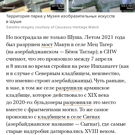
Территория парка у Музея изобразительных искусств
в Шуше
Satellite imagery courtesy of Caucasus Heritage Watch
Но пострадала не только Шуша. Летом 2021 года
был разрушен
мост
Макун в селе Мец Тагер
(на азербайджанском — Бёюк Таглар); в CHW
считают, что это произошло между 7 апреля
и 8 июля во время стройки на реке Ишханагет (как
и в случае с Северным кладбищем, неизвестно,
что именно строят азербайджанцы). Чуть раньше,
в мае, в том же селе
разрушили
армянское
кладбище, которое действовало с XIX века
до 2020-го: бульдозеры
разровняли
это место
вместе с фрагментами могил. То же самое
произошло с
кладбищем в селе Сигнах
(азербайджанское название — Сыгнаг), где самые
старые надгробия датировались XVIII веком.