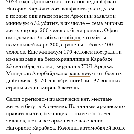
2024 года. Данные о жертвах последней фазы
Нагорно-Карабахского конфликта
расходятся
:
в первые дни атаки власти Армении заявляли
минимум о 32 убитых, в их числе — семь мирных
жителей; еще 200 человек были ранены. Офис
омбудсмена Карабаха
сообщал
, что убиты
по меньшей мере 200, а ранены — более 400
человек. Еще минимум 170 человек пострадали
из-за взрыва на бензохранилище в Карабахе
25 сентября; это
подтвердили
в УВД Арцаха.
Минздрав Азербайджана
заявляет
, что в боевых
действиях 19–20 сентября погибли 192 военных
страны и один мирный житель.
Связи с регионом практически нет, местные
жители
бегут
в Армению. По
данным
армянского
правительства, беженцев — более ста тысяч
человек, почти все армянское население
Нагорного Карабаха. Колонны автомобилей возле