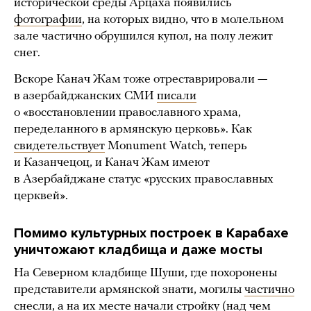
исторической среды Арцаха появились
фотографии
, на которых видно, что в молельном
зале частично обрушился купол, на полу лежит
снег.
Вскоре Канач Жам тоже отреставрировали —
в азербайджанских СМИ
писали
о «восстановлении православного храма,
переделанного в армянскую церковь». Как
свидетельствует
Monument Watch, теперь
и Казанчецоц, и Канач Жам имеют
в Азербайджане статус «русских православных
церквей».
Помимо культурных построек в Карабахе
уничтожают кладбища и даже мосты
На Северном кладбище Шуши, где похоронены
представители армянской знати, могилы
частично
снесли
, а на их месте начали стройку (над чем