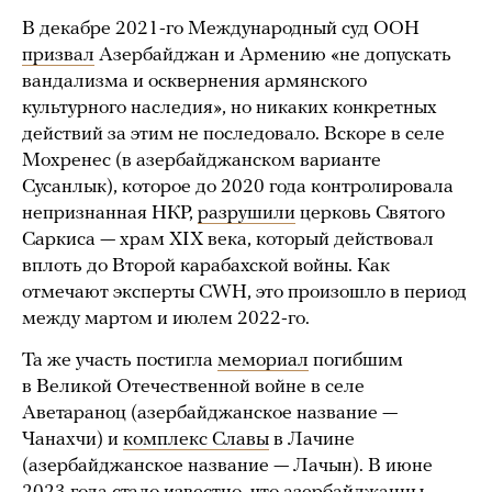
В декабре 2021-го Международный суд ООН
призвал
Азербайджан и Армению «не допускать
вандализма и осквернения армянского
культурного наследия», но никаких конкретных
действий за этим не последовало. Вскоре в селе
Мохренес (в азербайджанском варианте
Сусанлык), которое до 2020 года контролировала
непризнанная НКР,
разрушили
церковь Святого
Саркиса — храм XIX века, который действовал
вплоть до Второй карабахской войны. Как
отмечают эксперты CWH, это произошло в период
между мартом и июлем 2022-го.
Та же участь постигла
мемориал
погибшим
в Великой Отечественной войне в селе
Аветараноц (азербайджанское название —
Чанахчи) и
комплекс Славы
в Лачине
(азербайджанское название — Лачын). В июне