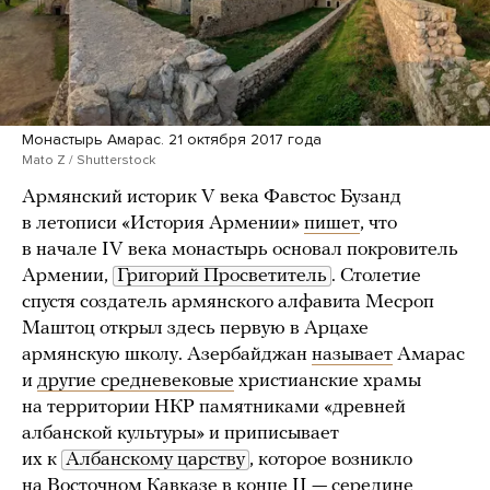
Монастырь Амарас. 21 октября 2017 года
Mato Z / Shutterstock
Армянский историк V века Фавстос Бузанд
в летописи «История Армении»
пишет
, что
в начале IV века монастырь основал покровитель
Армении,
Григорий Просветитель
. Столетие
спустя создатель армянского алфавита Месроп
Маштоц открыл здесь первую в Арцахе
армянскую школу. Азербайджан
называет
Амарас
и
другие средневековые
христианские храмы
на территории НКР памятниками «древней
албанской культуры» и приписывает
их к
Албанскому царству
, которое возникло
на Восточном Кавказе в конце II — середине