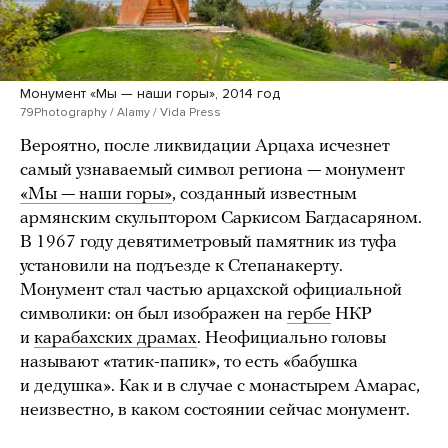
Монумент «Мы — наши горы», 2014 год
79Photography / Alamy / Vida Press
Вероятно, после ликвидации Арцаха исчезнет
самый узнаваемый символ региона — монумент
«Мы — наши горы»
, созданный известным
армянским скульптором Саркисом Багдасаряном.
В 1967 году девятиметровый памятник из туфа
установили на подъезде к Степанакерту.
Монумент стал частью арцахской официальной
символики: он был изображен на
гербе
НКР
и
карабахских драмах
. Неофициально головы
называют «татик-папик», то есть «бабушка
и дедушка». Как и в случае с монастырем Амарас,
неизвестно, в каком состоянии сейчас монумент.