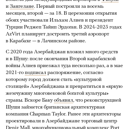
и
Зангелане
. Первый построили за восемь
месяцев, второй — за 18. В церемонии открытия
обоих участвовали Ильхам Алиев и президент
Турции Реджеп Тайип Эрдоган. В 2024-2025 годах
AzVirt планирует достроить третий аэропорт
в Карабахе — в Лачинском районе.
С 2020 года Азербайджан вложил много средств
и в Шушу: после окончания Второй карабахской
войны Алиев приезжал туда несколько раз, а в мае
2021-го
подписал
распоряжение, согласно
которому город должен стать «культурной
столицей» Азербайджана и превратиться в «яркую
жемчужину многовековой богатой культуры»
страны. Вскоре Баку
объявил
, что реконструкцией
Шуши займется британская архитектурная
компания Chapman Taylor. Ранее эти архитекторы
проектировали в Азербайджане торговый центр
Deniz Mall
, многофункциональный комплекс
Port