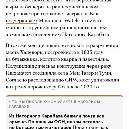
2023 года стало
известно
, что азербайджанцы
вырыли бункеры на раннехристианском
некрополе при городище Гявуркала. Как
подчеркивает
Monument Watch, это место
считается крупнейшим раннехристианским
армянским поселением Нагорного Карабаха.
В том же месяце появились новости
разрушении
моста Халевори, построенного в 1835 году
из булыжника, колотого кварца и известняка.
Полуцилиндрическая конструкция через реку
Ишханагет соединяла села Мец Тагер и Туми.
Согласно
расследованию
CHW, мост уничтожили
во время дорожных работ после 2020-го.
ЧТО МЫ ПИСАЛИ О КОНФЛИКТЕ В НАГОРНОМ
КАРАБАХЕ
Из Нагорного Карабаха бежали почти все
армяне. По данным ООН, их там осталось
не больше тысячи человек
Посмотрите, как