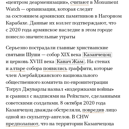
«центром деарменизации»,
считают
в Monument
Watch — организации, которая следит
за состоянием армянских памятников в Нагорном
Карабахе. Данные их коллег подтверждают, что
с 2020 года армянское наследие в этом городе
понесло значительные утраты
Серьезно пострадали главные христианские
святыни Шуши — собор XIX века
Казанчецоц
и церковь XVIII века
Канач Жам
. На стенах
и
алтаре
собора
появились
граффити, которые
член Азербайджанского национального
общественного комитета по евроинтеграции
Тогрул Джуварлы назвал «издержками войны»
и сравнил с надписями на Рейхстаге, сделанными
советскими солдатами. 8 октября 2020 года
Казанчецоц дважды обстреляли,
повредив
лицо
одной из скульптур-ангелов. В CHW
предполагают
, что на территории Казанчецоца