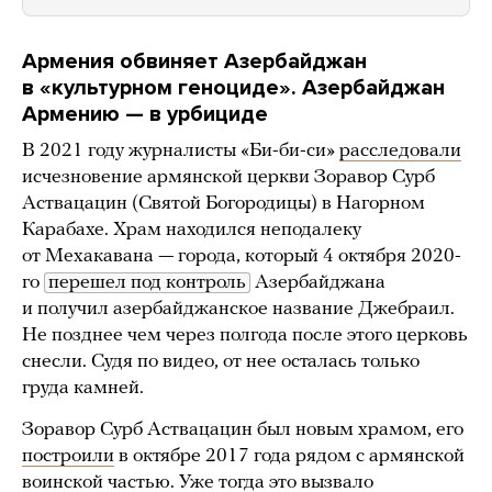
Армения обвиняет Азербайджан
в
«культурном геноциде».
Азербайджан
Армению — в урбициде
В 2021 году журналисты «Би-би-си»
расследовали
исчезновение армянской церкви Зоравор Сурб
Аствацацин (Святой Богородицы) в Нагорном
Карабахе. Храм находился неподалеку
от Мехакавана — города, который 4 октября 2020-
го
перешел под контроль
Азербайджана
и получил азербайджанское название Джебраил.
Не позднее чем через полгода после этого церковь
снесли. Судя по видео, от нее осталась только
груда камней.
Зоравор Сурб Аствацацин был новым храмом, его
построили
в октябре 2017 года рядом с армянской
воинской частью. Уже тогда это вызвало