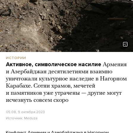
ИСТОРИИ
Активное, символическое насилие
Армения
и Азербайджан десятилетиями взаимно
уничтожали культурное наследие в Нагорном
Карабахе. Сотни храмов, мечетей
и памятников уже утрачены — другие могут
исчезнуть совсем скоро
05:08, 9 октября 2023
Источник:
Meduza
Конфликт
Армении и Азербайджана в Нагорном