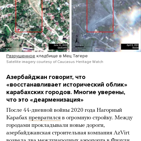
Разрушенное
кладбище в Мец Тагере
Satellite imagery courtesy of Caucasus Heritage Watch
Азербайджан говорит, что
«восстанавливает исторический облик»
карабахских городов. Многие уверены,
что это «
деарменизация»
После 44-дневной войны 2020 года Нагорный
Карабах
превратился
в огромную стройку. Между
городами прокладывали новые дороги,
азербайджанская строительная компания AzVirt
возвела два международных аэропорта в
Физули