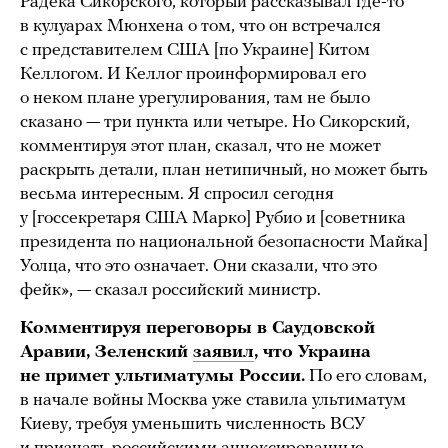
Радека Сикорского, который рассказывал где-то
в кулуарах Мюнхена о том, что он встречался
с представителем США [по Украине] Китом
Келлогом. И Келлог проинформировал его
о неком плане урегулирования, там не было
сказано — три пункта или четыре. Но Сикорский,
комментируя этот план, сказал, что не может
раскрыть детали, план нетипичный, но может быть
весьма интересным. Я спросил сегодня
у [госсекретаря США Марко] Рубио и [советника
президента по национальной безопасности Майка]
Уолца, что это означает. Они сказали, что это
фейк», — сказал российский министр.
Комментируя переговоры в Саудовской
Аравии, Зеленский
заявил
, что Украина
не примет ультиматумы России.
По его словам,
в начале войны Москва уже ставила ультиматум
Киеву, требуя уменьшить численность ВСУ