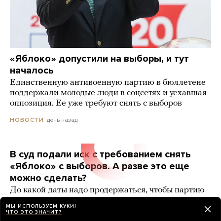
«Яблоко» допустили на выборы, и тут
началось
Единственную антивоенную партию в бюллетене
поддержали молодые люди в соцсетях и уехавшая
оппозиция. Ее уже требуют снять с выборов
день назад
НОВОСТИ
В суд подали иск с требованием снять
«Яблоко» с выборов. А разве это еще
можно сделать?
До какой даты надо продержаться, чтобы партию
точно допустили?
МЫ ИСПОЛЬЗУЕМ КУКИ!
ЧТО ЭТО ЗНАЧИТ?
7 карточек
день назад
РАЗБОР