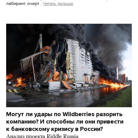
лабиринт, очерт…
Читать дальше
Martin Meissner / AP / Scanpix / LETA
Могут ли удары по Wildberries разорить
компанию? И способны ли они привести
к банковскому кризису в России?
Анализ проекта Riddle Russia