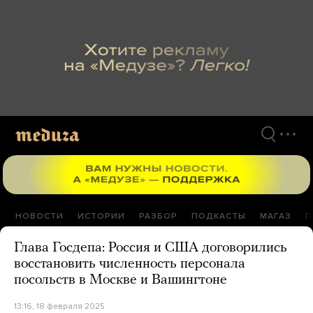
Перейти
к
материалам
НОВОСТИ
ИСТОРИИ
РАЗБОР
ПОДКАСТЫ
МАГАЗ
П
Глава Госдепа: Россия и США договорились
восстановить численность персонала
посольств в Москве и Вашингтоне
13:16, 18 февраля 2025