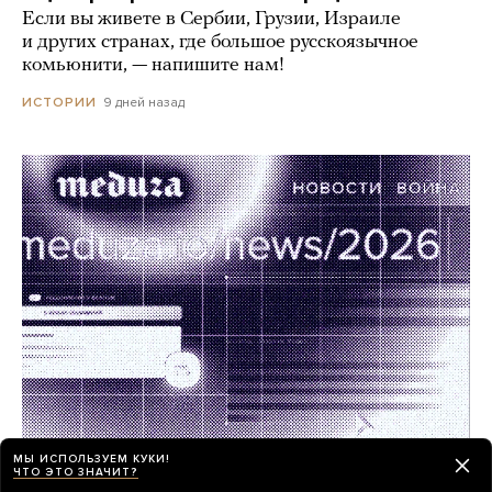
Если вы живете в Сербии, Грузии, Израиле
и других странах, где большое русскоязычное
комьюнити, — напишите нам!
9 дней назад
ИСТОРИИ
МЫ ИСПОЛЬЗУЕМ КУКИ!
Работа в «Медузе»! Мы ищем редактора
ЧТО ЭТО ЗНАЧИТ?