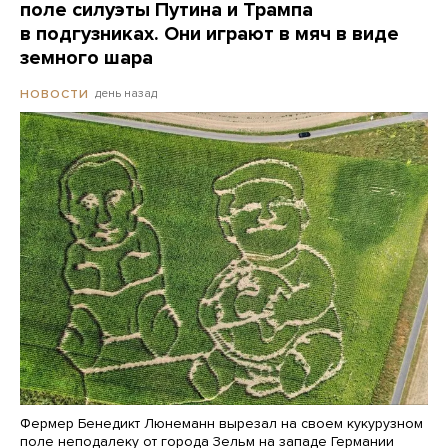
поле силуэты Путина и Трампа
в подгузниках. Они играют в мяч в виде
земного шара
день назад
НОВОСТИ
Фермер Бенедикт Люнеманн вырезал на своем кукурузном
поле неподалеку от города Зельм на западе Германии