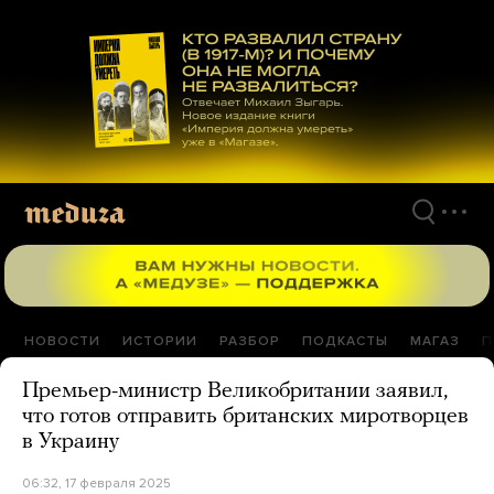
Перейти
к
материалам
НОВОСТИ
ИСТОРИИ
РАЗБОР
ПОДКАСТЫ
МАГАЗ
П
Премьер-министр Великобритании заявил,
что готов отправить британских миротворцев
в Украину
06:32, 17 февраля 2025