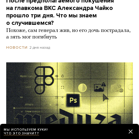
После предполагаемого покушения
на главкома ВКС Александра Чайко
прошло три дня. Что мы знаем
о случившемся?
Похоже, сам генерал жив, но его дочь пострадала,
а зять мог погибнуть
2 дня назад
НОВОСТИ
МЫ ИСПОЛЬЗУЕМ КУКИ!
ЧТО ЭТО ЗНАЧИТ?