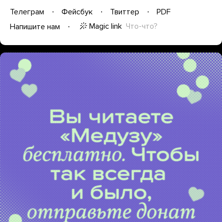
Телеграм
Фейсбук
Твиттер
PDF
Magic link
Что-что?
Напишите нам