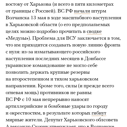
востоку от Харькова (и всего в пяти километрах
от границы с Россией). ВС РФ
начали
штурм
Волчанска 13 мая в ходе масштабного наступления
в Харьковской области (о его предполагаемых
целях можно подробно прочитать в
сводке
«Медузы»). Проблема для ВСУ заключается в том,
что им приходится создавать новую линию фронта
с нуля: из-за изматывающего российского
наступления последних месяцев в Донбассе
украинское командование не могло себе
позволить держать крупные резервы
на второстепенном и тихом харьковском
направлении. Кроме того, силы (и прежде всего
огневая мощь) противников не равны:
ВС РФ с 10 мая непрерывно наносят
артиллерийские и бомбовые удары по городу
и окрестностям, в результате которых
гибнут
мирные жители. Депутат Харьковского облсовета
Александр Скорик
утверждает
, что в Волчанске