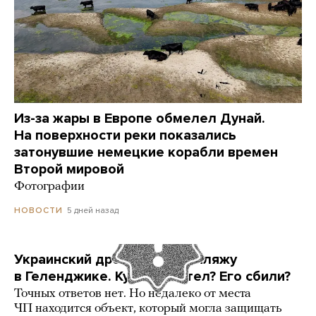
Из-за жары в Европе обмелел Дунай.
На поверхности реки показались
затонувшие немецкие корабли времен
Второй мировой
Фотографии
5 дней назад
НОВОСТИ
Украинский дрон попал по пляжу
в Геленджике. Куда он летел? Его сбили?
Точных ответов нет. Но недалеко от места
ЧП находится объект, который могла защищать