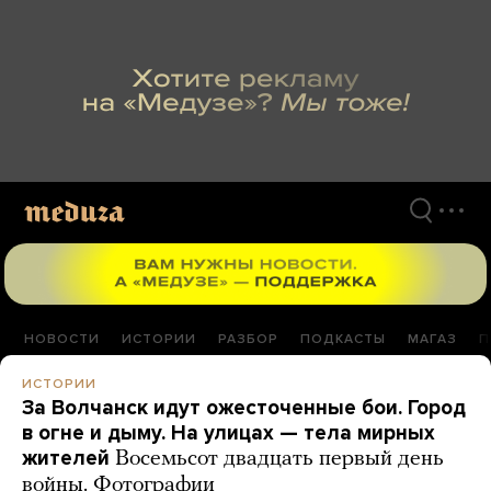
Перейти
к
материалам
НОВОСТИ
ИСТОРИИ
РАЗБОР
ПОДКАСТЫ
МАГАЗ
П
ИСТОРИИ
За Волчанск идут ожесточенные бои. Город
в огне и дыму. На улицах — тела мирных
жителей
Восемьсот двадцать первый день
войны. Фотографии