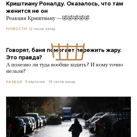
Криштиану Роналду. Оказалось, что там
женится не он
Реакция Криштиану — 🤣🤣🤣🤣🤣
12 часов назад
НОВОСТИ
Говорят, баня помогает пережить жару.
Это правда?
А полезно ли туда вообще ходить? И кому точно
нельзя?
9 карточек
19 часов назад
РАЗБОР