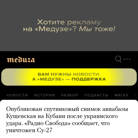
Перейти
к
материалам
НОВОСТИ
ИСТОРИИ
РАЗБОР
ПОДКАСТЫ
МАГАЗ
П
Опубликован спутниковый снимок авиабазы
Кущевская на Кубани после украинского
удара. «Радио Свобода» сообщает, что
уничтожен Су-27