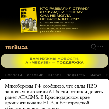
Перейти
к
материалам
НОВОСТИ
ИСТОРИИ
РАЗБОР
ПОДКАСТЫ
МАГАЗ
П
Минобороны РФ сообщило, что силы ПВО
за ночь уничтожили 61 беспилотник и девять
ракет ATACMS. В Краснодарском крае
дроны атаковали НПЗ, в Белгородской
области поврежден храм