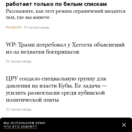
работает только по белым спискам
Расскажите, как этот режим ограничений вводится
там, где вы живете
13 часов назад
РАЗБОР
WP: Трамп потребовал у Хегсета объяснений
из-за нехватки боеприпасов
13 часов назад
ЦРУ создало специальную группу для
давления на власти Кубы. Ее задача —
усилить разногласия среди кубинской
политической элиты
12 часов назад
МЫ ИСПОЛЬЗУЕМ КУКИ!
Губернатор сообщил о «самой массовой
ЧТО ЭТО ЗНАЧИТ?