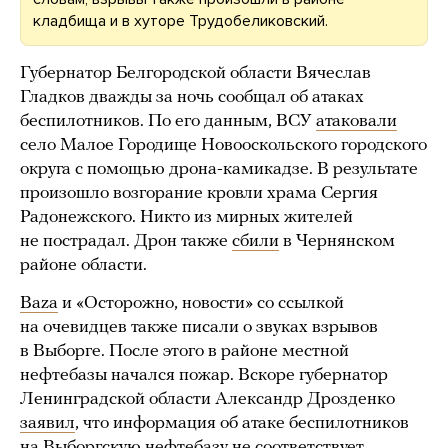
кладбища и в хуторе Трудобеликовский.
Губернатор Белгородской области Вячеслав
Гладков дважды за ночь сообщал об атаках
беспилотников. По его данным, ВСУ
атаковали
село Малое Городище Новооскольского городского
округа с помощью дрона-камикадзе. В результате
произошло возгорание кровли храма Сергия
Радонежского. Никто из мирных жителей
не пострадал. Дрон также
сбили
в Чернянском
районе области.
Baza
и «Осторожно, новости» со ссылкой
на очевидцев также писали о звуках взрывов
в Выборге. После этого в районе местной
нефтебазы начался пожар. Вскоре губернатор
Ленинградской области Александр Дрозденко
заявил
, что информация об атаке беспилотников
на Выборгскую нефтебазу не соответствует