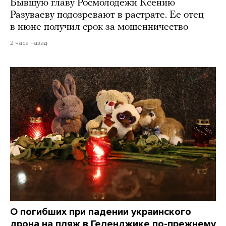
Бывшую главу Росмолодежи Ксению
Разуваеву подозревают в растрате. Ее отец
в июне получил срок за мошенничество
2 часа назад
О погибших при падении украинского
дрона на пляж в Геленджике по-прежнему