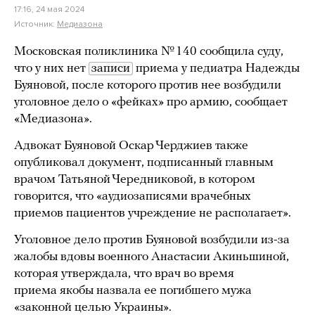
17:16, 24 мая 2024
Источник:
Медиазона
Московская поликлиника № 140 сообщила суду,
что у них нет
записи
приема у педиатра Надежды
Буяновой, после которого против нее возбудили
уголовное дело о «фейках» про армию, сообщает
«Медиазона».
Адвокат Буяновой Оскар Черджиев также
опубликовал документ, подписанный главным
врачом Татьяной Чередниковой, в котором
говорится, что «аудиозаписями врачебных
приемов пациентов учреждение не располагает».
Уголовное дело против Буяновой возбудили из-за
жалобы вдовы военного Анастасии Акиньшиной,
которая утверждала, что врач во время
приема якобы назвала ее погибшего мужа
«законной целью Украины».