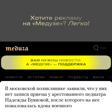
Перейти
к
материалам
НОВОСТИ
ИСТОРИИ
РАЗБОР
ПОДКАСТЫ
МАГАЗ
П
В московской поликлинике заявили, что у них
нет записи приема у арестованного педиатра
Надежды Буяновой, после которого на нее
пожаловалась вдова военного