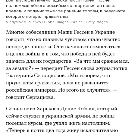
Брат Мустафы Найема, адвокат Маси Найем. После
полномасштабного российского вторжения он пошел
воевать и получил тяжелое ранение головы, в результате
которого потерял правый глаз
Vladyslav Musiienko / Global Images Ukraine / Getty Images
Многие собеседники Маши Гессен в Украине
говорят, что их главным чувством стало чувство
неопределенности. Они начинают сомневаться
в целях войны и в том, что победа в ней будет
значить для их государства. «За что мы сражаемся,
за землю?» — передает Гессен слова журналистки
Екатерины Сергацковой. «Мы говорим, что
продолжим сражаться, пока не развалится
российская империя. Но этого не случится», —
говорит Сергацкова.
Социолог из Харькова Денис Кобзин, который
сейчас служит в украинской армии, до войны
посещал курсы, где учили жить настоящим.
«Теперь я почти два года живу исключительно