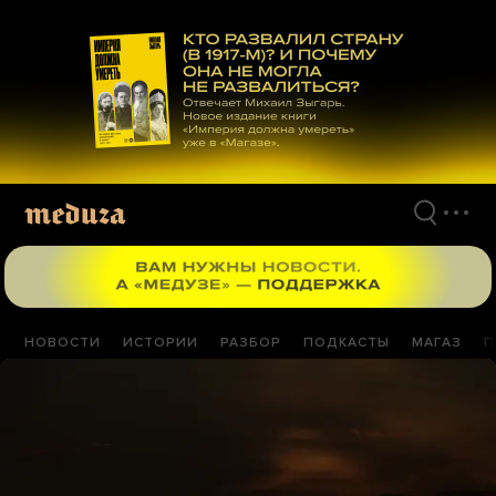
Перейти
к
материалам
НОВОСТИ
ИСТОРИИ
РАЗБОР
ПОДКАСТЫ
МАГАЗ
П