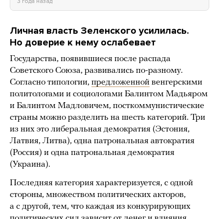
3 года назад
Личная власть Зеленского усилилась.
Но доверие к нему ослабевает
Государства, появившиеся после распада
Советского Союза, развивались по-разному.
Согласно типологии,
предложенной
венгерскими
политологами и социологами Балинтом Мадьяром
и Балинтом Мадловичем, посткоммунистические
страны можно разделить на шесть категорий. Три
из них это либеральная демократия (Эстония,
Латвия, Литва), одна патрональная автократия
(Россия) и одна патрональная демократия
(Украина).
Последняя категория характеризуется, с одной
стороны, множеством политических акторов,
а с другой, тем, что каждая из конкурирующих
политических сил зависит от денег и влияния