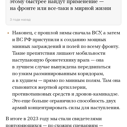
этому быстрее найдут применение —
на фронте или все-таки в мирной жизни
3 года назад
Наконец, с прошлой зимы сначала ВСУ, а затем
и ВС РФ приступили к созданию мощных
минных заграждений и полей по всему фронту.
Такие препятствия лишают мобильности
наступающую бронетехнику врага — она
в лучшем случае вынуждена передвигаться
по узким разминированным коридорам,
а в худшем — прямо по минным полям. Там она
становится жертвой артиллерии,
противотанковых средств и дронов-камикадзе.
Это еще больше ограничило способность двух
армий концентрировать силы для наступления.
В итоге в 2023 году мы стали свидетелями
повторяющихся — по схожим сценариям —