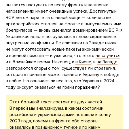
пытается наступать по всему фронту и на многих
направлениях имеет очевидные успехи. Достигнутый
ВСУ летом паритет в огневой мощи — количестве
артиллерийских стволов на фронте и выпускаемых ими
боеприпасов — вновь сменился доминированием ВС РФ.
Украинская власть погрузилась в плохо скрываемые
внутренние конфликты. Ее союзники на Западе никак
не могут согласовать новые пакеты экономической
и военной помощи — и уже ясно, что этого
не случится
и в ближайшее время. Наконец, и
в Киеве
, и
на Западе
разгораются споры о том, существует ли стратегия,
которая в принципе может привести Украину к победе
в войне. Но означает ли все это, что Украина в 2024
году рискует оказаться на грани поражения?
Этот большой текст состоит из двух частей.
В первой мы анализируем, в каком состоянии
российская и украинская армии подошли к концу
2023 года, почему на фронте обе стороны
оказались в позиционном тупике и по каким