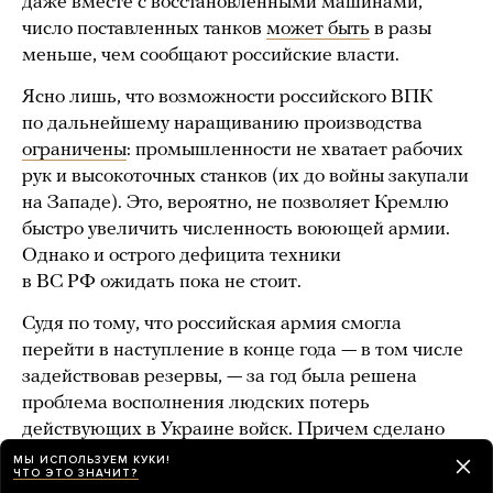
даже вместе с восстановленными машинами,
число поставленных танков
может быть
в разы
меньше, чем сообщают российские власти.
Ясно лишь, что возможности российского ВПК
по дальнейшему наращиванию производства
ограничены
: промышленности не хватает рабочих
рук и высокоточных станков (их до войны закупали
на Западе). Это, вероятно, не позволяет Кремлю
быстро увеличить численность воюющей армии.
Однако и острого дефицита техники
в ВС РФ ожидать пока не стоит.
Судя по тому, что российская армия смогла
перейти в наступление в конце года — в том числе
задействовав резервы, — за год была решена
проблема восполнения людских потерь
действующих в Украине войск. Причем сделано
это было без новой масштабной волны
МЫ ИСПОЛЬЗУЕМ КУКИ!
ЧТО ЭТО ЗНАЧИТ?
мобилизации.