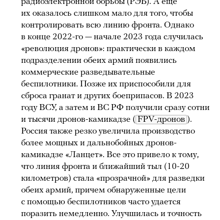
радиоэлектронной борьбы (РЭБ). А еще
их оказалось слишком мало для того, чтобы
контролировать всю линию фронта. Однако
в конце 2022-го — начале 2023 года случилась
«революция дронов»: практически в каждом
подразделении обеих армий появились
коммерческие разведывательные
беспилотники. Позже их приспособили для
сброса гранат и других боеприпасов. В 2023
году ВСУ, а затем и ВС РФ получили сразу сотни
и тысячи дронов-камикадзе (
FPV-дронов
).
Россия также резко увеличила производство
более мощных и дальнобойных дронов-
камикадзе «Ланцет». Все это привело к тому,
что линия фронта и ближайший тыл (10-20
километров) стала «прозрачной» для разведки
обеих армий, причем обнаруженные цели
c помощью беспилотников часто удается
поразить немедленно. Улучшилась и точность