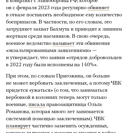
в конфликт с Минобороны РФ, которое
он c февраля 2023 года регулярно
обвиняет
в отказе поставлять необходимое ему количество
боеприпасов. В частности, по его словам, это
затрудняет захват Бахмута и приводит к лишним
жертвам среди наемников. В свою очередь,
военное ведомство
называет
эти обвинения
«экзальтированными заявлениями» —
и утверждает, что заявки «отрядов добровольцев
в 2022 году были исполнены на 140%».
При этом, по словам Пригожина, он больше
не может вербовать заключенных, а потому ЧВК
придется «ужаться» (о том, что заниматься
вербовкой в колониях теперь могут только
военные,
писала
правозащитница Ольга
Романова, которая много лет занимается
системной помощью заключенным). ЧВК
планирует
частично заменить осужденных,