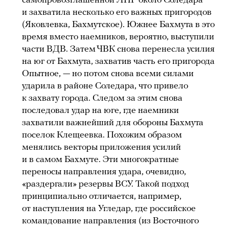
самопровозглашенной ЛНР около Соледара
и захватила несколько его важных пригородов
(Яковлевка, Бахмутское). Южнее Бахмута в это
время вместо наемников, вероятно, выступили
части ВДВ. Затем ЧВК снова перенесла усилия
на юг от Бахмута, захватив часть его пригорода
Опытное, — но потом снова всеми силами
ударила в районе Соледара, что привело
к захвату города. Следом за этим снова
последовал удар на юге, где наемники
захватили важнейший для обороны Бахмута
поселок Клещеевка. Похожим образом
менялись векторы приложения усилий
и в самом Бахмуте. Эти многократные
переносы направления удара, очевидно,
«раздергали» резервы ВСУ. Такой подход
принципиально отличается, например,
от наступления на Угледар, где российское
командование направления (из Восточного