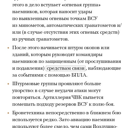
этого в дело вступает «огневая группа»
наемников, которая наносит удары
по выявленным огневым точкам ВСУ
из минометов, автоматических гранатометов и/
или (в случае отсутствия этих огневых средств)
из ручных гранатометов.
После этого начинается штурм окопов или
зданий, которым руководят командиры
наемников по защищенным (от прослушивания
и подавления)
средствам связи
, наблюдающие
за событиями с помощью БПЛА.
Штурмовые группы проявляют больше
упорство: в случае неудачи атаки могут
повторяться. Артиллерия ЧВК пытается
помешать подходу резервов ВСУ к полю боя.
Бронетехника непосредственно в ближнем бою
используется редко. Зато авиацию наемники
используют более смело, чем сами Воздушно-