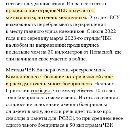
готовит следующие атаки. Из-за всего этого
продвижение отрядов ЧВК получается 
методичным, но очень медленным
. Это дает ВСУ
возможность перебрасывать подкрепления
к месту главного удара наемников. С июля 2022
года и по середину марта 2023-го отряды ЧВК
на любом из направлений продвинулись
не дальше чем на 30 километров от Попасной, где
они начинали свое участие в войне.
Методы ЧВК Вагнера очень «ресурсоемки».
Компания несет большие потери в живой силе 
и расходует очень много боеприпасов
. Недавно
Пригожин
сообщил
, что ему требуется 10 тысяч
тонн боеприпасов ежемесячно. Из его заявления
осталось не ясно, какие именно боеприпасы
он имеет в виду, но если речь идет только про
снаряды и ракеты для
РСЗО
, то при
среднем весе
одного такого боеприпаса в 50 килограмм ЧВК