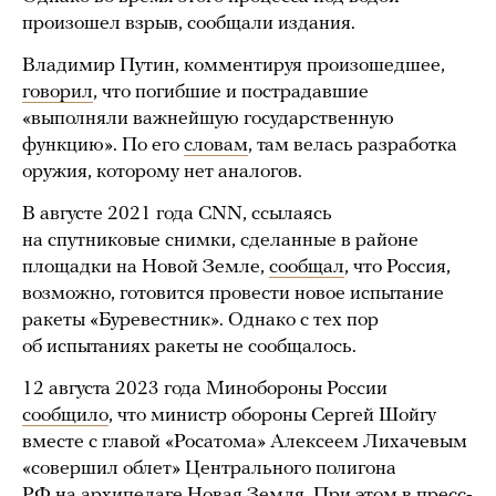
произошел взрыв, сообщали издания.
Владимир Путин, комментируя произошедшее,
говорил
, что погибшие и пострадавшие
«выполняли важнейшую государственную
функцию». По его
словам
, там велась разработка
оружия, которому нет аналогов.
В августе 2021 года CNN, ссылаясь
на спутниковые снимки, сделанные в районе
площадки на Новой Земле,
сообщал
, что Россия,
возможно, готовится провести новое испытание
ракеты «Буревестник». Однако с тех пор
об испытаниях ракеты не сообщалось.
12 августа 2023 года Минобороны России
сообщило
, что министр обороны Сергей Шойгу
вместе с главой «Росатома» Алексеем Лихачевым
«совершил облет» Центрального полигона
РФ на архипелаге Новая Земля. При этом в пресс-