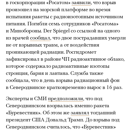
в госкорпорации «Росатом»
заявили
, что взрыв
произошел на морской платформе во время
испытания ракеты с радиоизотопным источником
питания. Погибли семь сотрудников «Росатома»
и Минобороны. Der Spiegel со ссылкой на одного
из врачей
сообщал
, что двое пострадавших умерли
не от взрывных травм, а от воздействия
проникающей радиации. Росгидромет
зафиксировал в районе ЧП радиоактивное облако,
которое содержало радиоактивные изотопы
стронция, бария и лантана. Служба также
сообщала, что в день взрыва радиационный фон
в Северодвинске кратковременно вырос в 16 раз.
Эксперты и СМИ
предположили
, что под
Северодвинском взорвалась именно ракета
«Буревестник». Об этом же
заявлял
тогдашний
президент США Дональд Трамп. До взрыва под
Северодвинском считалось, что «Буревестник»