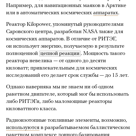
Например, для навигационных маяков в Арктике
или в автоматических космических
аппаратах
.
Реактор Kilopower, упомянутый руководителями
Саровского центра, разработан NASA также для
космических аппаратов. В отличие от РИТЭГ,
он использует энергию, получаемую в результате
полноценной
цепной реакции
. Мощность такого
реактора невелика — от одного до десяти
киловатт; привлекательным для космических
исследований его делает срок службы — до 15 лет.
Однако наверняка мы не знаем ни об одном
ракетном двигателе, который мог бы использовать
либо РИТЭГи, либо маломощные реакторы
киловаттного класса.
Радиоизотопные топливные элементы, возможно,
используются
в разрабатываемом баллистическом
ракетном комплексе
донного базирования