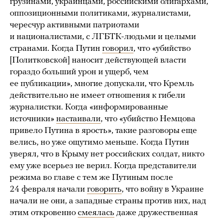
грузинами, украинцами, российскими олигархами,
оппозиционными политиками, журналистами,
чересчур активными патриотами
и националистами, с ЛГБТК-людьми и целыми
странами. Когда Путин
говорил
, что «убийство
[Политковской] наносит действующей власти
гораздо больший урон и ущерб, чем
ее публикации», многие допускали, что Кремль
действительно не имеет отношения к гибели
журналистки. Когда «информированные
источники»
настаивали
, что «убийство Немцова
привело Путина в ярость», такие разговоры еще
велись, но уже ощутимо меньше. Когда Путин
уверял, что в Крыму нет российских солдат, никто
ему уже всерьез не верил. Когда представители
режима во главе с тем же Путиным после
24 февраля начали
говорить
, что войну в Украине
начали не они, а западные страны против них, над
этим откровенно
смеялась
даже дружественная