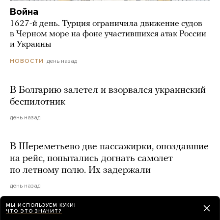
Война
1627-й день. Турция ограничила движение судов
в Черном море на фоне участившихся атак России
и Украины
день назад
НОВОСТИ
В Болгарию залетел и взорвался украинский
беспилотник
день назад
В Шереметьево две пассажирки, опоздавшие
на рейс, попытались догнать самолет
по летному полю. Их задержали
день назад
МЫ ИСПОЛЬЗУЕМ КУКИ!
ЧТО ЭТО ЗНАЧИТ?
The Telegraph: УЕФА выплатила