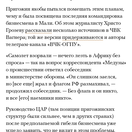
Пригожин якобы пытался помешать этим планам,
чему и была посвящена последняя командировка
бизнесмена в Мали. Об этом журналисту Христо
Грозеву
рассказали
несколько источников в ЧВК
Вагнера; той же версии
придерживаются
и авторы
телеграм-канала «ВЧК-ОГПУ».
«Самолет взорвали — нечего лезть в Африку без
спроса» — так на вопрос корреспондента «Медузы»
о происшествии ответил собеседник
в министерстве обороны. «Он слишком заелся,
но [все еще] жрал и флагом РФ размахивал, —
продолжил собеседник. — Без флага и он никто,
и все [его] наемники никто».
Руководство ЦАР (там позиции пригожинских
структур были сильнее, чем в других странах)
после предполагаемой гибели бизнесмена уже
успело заявить, что не видит в этом проблемы.