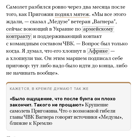
Самолет разбился ровно через два месяца после
того, как Пригожин
поднял мятеж
. «Мы все этого
ждали, — сказал „Медузе“ ветеран „Вагнера“,
сейчас воюющий в Украине по
армейскому 
контракту
и поддерживающий контакт
с командным составом ЧВК. — Вопрос был только
когда. Я думал, что его хлопнут в
Африке
—
а хлопнули так. Он этим маршем подписал себе
приговор: тут либо надо было идти до конца, либо
не начинать вообще».
КАЖЕТСЯ, В КРЕМЛЕ ДУМАЮТ ТАК ЖЕ
«Было ощущение, что после бунта он плохо
закончит. Такого не прощают»
Крушение
самолета Пригожина. Что о возможной гибели
главы ЧВК Вагнера говорят источники «Медузы»,
близкие к Кремлю