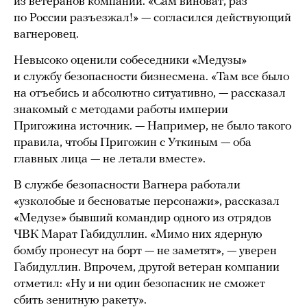
из ветеранов компании. «Сам виноват, раз
по России разъезжал!» — согласился действующий
вагнеровец.
Невысоко оценили собеседники «Медузы»
и службу безопасности бизнесмена. «Там все было
на отъебись и абсолютно ситуативно, — рассказал
знакомый с методами работы империи
Пригожина источник. — Например, не было такого
правила, чтобы Пригожин с Уткиным — оба
главных лица — не летали вместе».
В службе безопасности Вагнера работали
«узколобые и бесноватые персонажи», рассказал
«Медузе» бывший командир одного из отрядов
ЧВК Марат Габидуллин. «Мимо них ядерную
бомбу пронесут на борт — не заметят», — уверен
Габидуллин. Впрочем, другой ветеран компании
отметил: «Ну и ни один безопасник не сможет
сбить зенитную ракету».