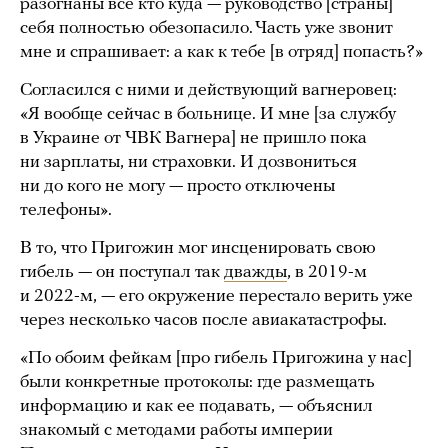
разогнаны все кто куда — руководство [страны]
себя полностью обезопасило. Часть уже звонит
мне и спрашивает: а как к тебе [в отряд] попасть?»
Согласился с ними и действующий вагнеровец:
«Я вообще сейчас в больнице. И мне [за службу
в Украине от ЧВК Вагнера] не пришло пока
ни зарплаты, ни страховки. И дозвониться
ни до кого не могу — просто отключены
телефоны».
В то, что Пригожин мог инсценировать свою
гибель — он поступал так
дважды
, в 2019-м
и 2022-м, — его окружение перестало верить уже
через несколько часов после авиакатастрофы.
«По обоим фейкам [про гибель Пригожина у нас]
были конкретные протоколы: где размещать
информацию и как ее подавать, — объяснил
знакомый с методами работы империи