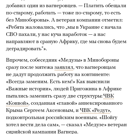
добавил один из вагнеровцев. — Платить обещали
по-старому, работать — тоже по-старому, то есть
без Минобороны». А ветеран компании отметил:
«Ребята жаловались, что „мы в Украине с начала
СВО пахали, у нас куча наработок — а нас
направляют в сраную Африку, где мы снова будем
деградировать“».
Впрочем, собеседник «Медузы» в Минобороны
сразу после мятежа
заявлял
, что вагнеровцам
не дадут продолжить работу на континенте:
«Всегда заменим. Есть кем!» Как выяснили
«Важные истории», людей Пригожина в Африке
пытались заменить сразу две структуры:
ЧВК
«Конвой»
, созданная «главой» аннексированного
Крыма Сергеем Аксеновым, и
ЧВК «Редут»
,
подконтрольная российским военным. «Шойгу
хотел вести дела сам», — сказал «Медузе» ветеран
сирийской кампании Вагнера.