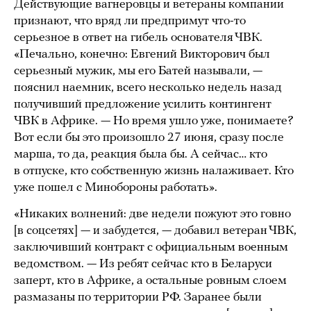
Действующие вагнеровцы и ветераны компании
признают, что вряд ли предпримут что-то
серьезное в ответ на гибель основателя ЧВК.
«Печально, конечно: Евгений Викторович был
серьезный мужик, мы его Батей называли, —
пояснил наемник, всего несколько недель назад
получивший предложение усилить контингент
ЧВК в Африке. — Но время ушло уже, понимаете?
Вот если бы это произошло 27 июня, сразу после
марша, то да, реакция была бы. А сейчас… кто
в отпуске, кто собственную жизнь налаживает. Кто
уже пошел с Минобороны работать».
«Никаких волнений: две недели пожуют это говно
[в соцсетях] — и забудется, — добавил ветеран ЧВК,
заключивший контракт с официальным военным
ведомством. — Из ребят сейчас кто в Беларуси
заперт, кто в Африке, а остальные ровным слоем
размазаны по территории РФ. Заранее были