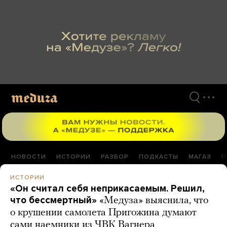
Перейти
к
материалам
НОВОСТИ
ИСТОРИИ
РАЗБОР
ПОДКАСТЫ
МАГАЗ
П
ИСТОРИИ
«Он считал себя неприкасаемым. Решил,
что бессмертный»
«Медуза» выяснила, что
о крушении самолета Пригожина думают
сами наемники из ЧВК Вагнера