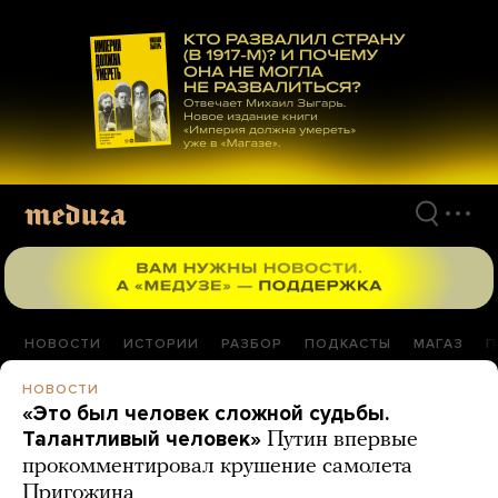
Перейти
к
материалам
НОВОСТИ
ИСТОРИИ
РАЗБОР
ПОДКАСТЫ
МАГАЗ
П
НОВОСТИ
«Это был человек сложной судьбы.
Талантливый человек»
Путин впервые
прокомментировал крушение самолета
Пригожина