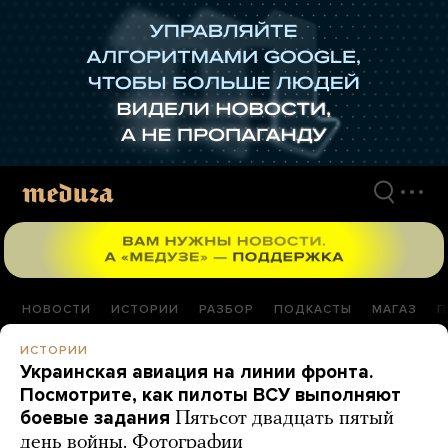
Перейти
к
материалам
НОВОСТИ
ИСТОРИИ
РАЗБОР
ПОДКАСТЫ
МАГАЗ
П
ИСТОРИИ
Украинская авиация на линии фронта.
Посмотрите, как пилоты ВСУ выполняют
боевые задания
Пятьсот двадцать пятый
день войны. Фотографии