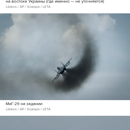
на востоке Украины (где именно — не уточняется)
Libkos / AP / Scanpix / LETA
МиГ-29 на задании
Libkos / AP / Scanpix / LETA