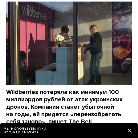
Wildberries потеряла как минимум 100
миллиардов рублей от атак украинских
дронов. Компания станет убыточной
на годы, ей придется «переизобретать
себя заново», пишет The Bell
МЫ ИСПОЛЬЗУЕМ КУКИ!
день назад
НОВОСТИ
ЧТО ЭТО ЗНАЧИТ?