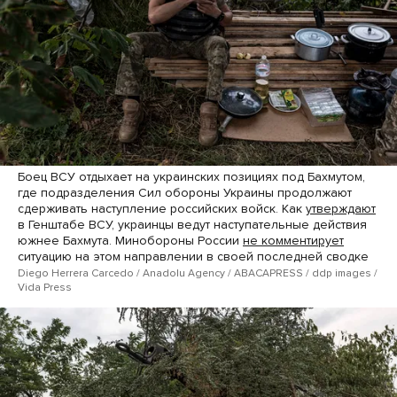
Боец ВСУ отдыхает на украинских позициях под Бахмутом,
где подразделения Сил обороны Украины продолжают
сдерживать наступление российских войск. Как
утверждают
в Генштабе ВСУ, украинцы ведут наступательные действия
южнее Бахмута. Минобороны России
не комментирует
ситуацию на этом направлении в своей последней сводке
Diego Herrera Carcedo / Anadolu Agency / ABACAPRESS / ddp images /
Vida Press