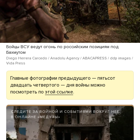
Бойцы ВСУ ведут огонь по российским позициям под
Бахмутом
Diego Herrera Carcedo / Anadolu Agency / ABACAPRESS / ddp images /
Vida Press
Главные фотографии предыдущего — пятьсот
двадцать четвертого — дня войны можно
посмотреть по
этой ссылке
.
СЛЕДИТЕ ЗА ВОЙНОЙ И СОБЫТИЯМИ ВОКРУГ НЕЕ
В ОНЛАЙНЕ «МЕДУЗЫ»