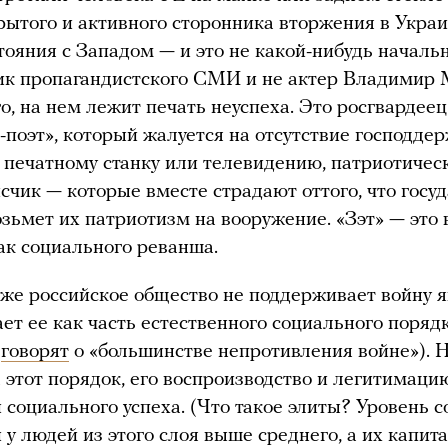
крытого и активного сторонника вторжения в Укра
тояния с Западом — и это не какой-нибудь начальн
ик пропагандистского СМИ и не актер Владимир М
го, на нем лежит печать неуспеха. Это росгвардее
Z-поэт», который жалуется на отсутствие господде
к печатному станку или телевидению, патриотичес
исчик — которые вместе страдают оттого, что госу
озьмет их патриотизм на вооружение. «Зэт» — это
ак социального реванша.
же российское общество не поддерживает войну я
ет ее как часть естественного социального поряд
и
говорят
о «большинстве непротивления войне»). Н
а этот порядок, его воспроизводство и легитимаци
й социального успеха. (Что такое элиты? Уровень 
 у людей из этого слоя выше среднего, а их капит