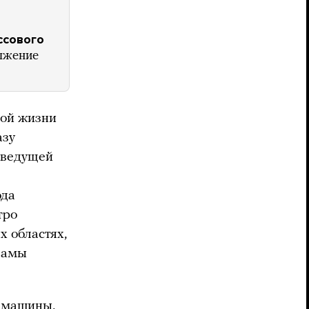
ссового
олжение
ной жизни
азу
 ведущей
ода
тро
х областях,
ламы
е машины,