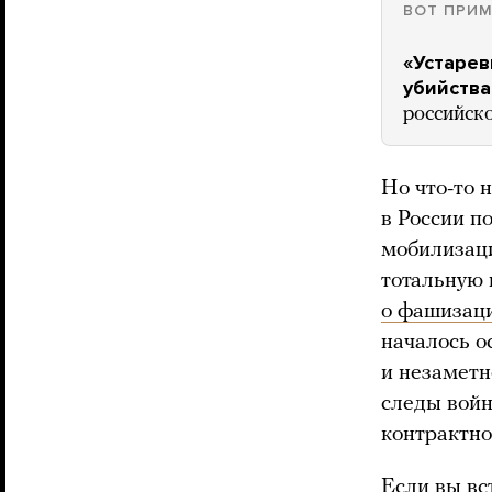
ВОТ ПРИМ
«Устарев
убийств
российск
Но что-то 
в России п
мобилизаци
тотальную 
о фашизаци
началось о
и незаметн
следы войн
контрактно
Если вы вс