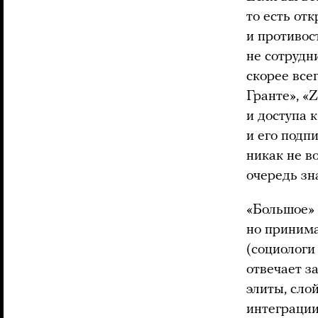
то есть от
и противос
не сотрудн
скорее все
Гранте», «
и доступа 
и его подп
никак не в
очередь зн
«Большое» 
но принима
(социолог
отвечает з
элиты, сло
интеграции