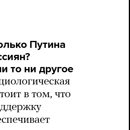
олько Путина
ссиян?
и то ни другое
циологическая
тоит в том, что
оддержку
еспечивает