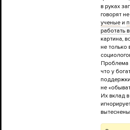
в руках за
говорят не
ученые
и
п
работать 
картина, в
не только 
социологов
Проблема е
что у бог
поддержки
не «обыва
Их вклад 
игнорируе
вытеснены