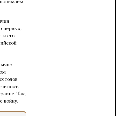
е понимаем
ичин
Во-первых,
 и его
сийской
вычно
вом
рх голов
считают,
раине. Так,
е войну.