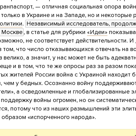
гранпаспорт, — отличная социальная опора вой
 только в Украине и на Западе, но и некоторые 
олитики
.
Независимый исследователь, продол
в Москве
, в статье для рубрики
«Идеи»
показывае
озможно, не соответствует действительности. И
в том, что число отказывающихся отвечать на 
 велико, а значит, у нас может не быть адекватн
ще и в том, что те же опросы раз за разом пок
атых жителей России война с Украиной находит 
, чем у бедных. Осознанно войну поддерживаю
тели», а осведомленные и глобализированные э
в поддержку войны огромен, но он систематичес
тся, потому что из наших размышлений эти элит
 образом «испорченного народа».