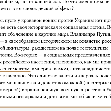
добным, как страшный сон. Но что именно мы н
ерется этот сновидческий эффект?
ы, пусть у кровавой войны против Украины нет пр
нее есть своя историческая и социальная логика. 
дит объяснение в картине мира Владимира Путина
— в своеобразном историческом мессианстве рос
ой диктатуры, расцветшем на почве геополитики
логии. Во-вторых — в социальных представлениях
х российского населения, плененного, как мы при
есентиментом,
империализмом, антизападничест
о к насилию. Это единство власти и «народа» пове
го меньшинства и делает возможной (некоторые 
номерной) иррациональную военную агрессию в Ук
 иными оговорками и деталями, мы объясняем себ