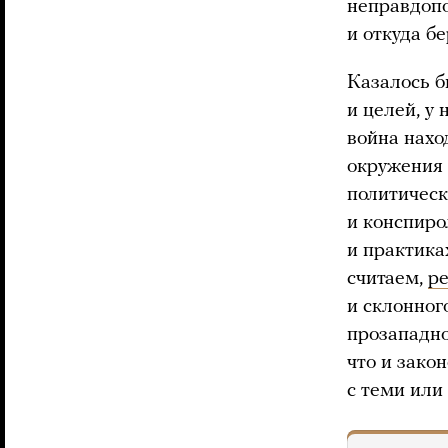
неправдопо
и откуда б
Казалось б
и целей, у 
война нахо
окружения 
политическ
и конспиро
и практика
считаем,
р
и склонног
прозападно
что и зако
с теми или