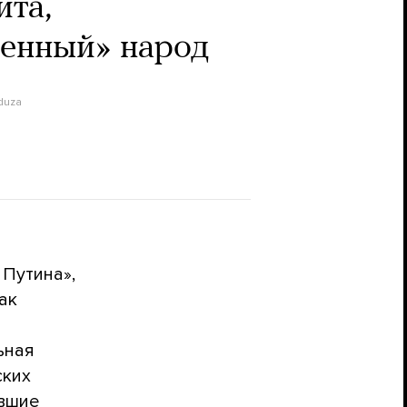
ита,
ченный» народ
duza
 Путина»,
ак
ьная
ских
авшие