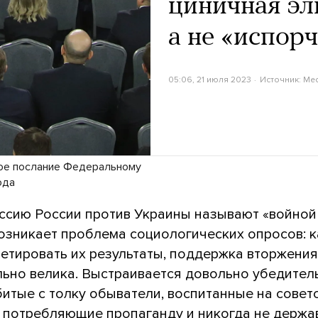
циничная эл
а не «испор
05:06, 21 июля 2023
Источник:
Me
ое послание Федеральному
ода
ессию России против Украины называют «войной
возникает проблема социологических опросов: к
ретировать их результаты, поддержка вторжения
льно велика. Выстраивается довольно убедител
битые с толку обыватели, воспитанные на совет
, потребляющие пропаганду и никогда не держ