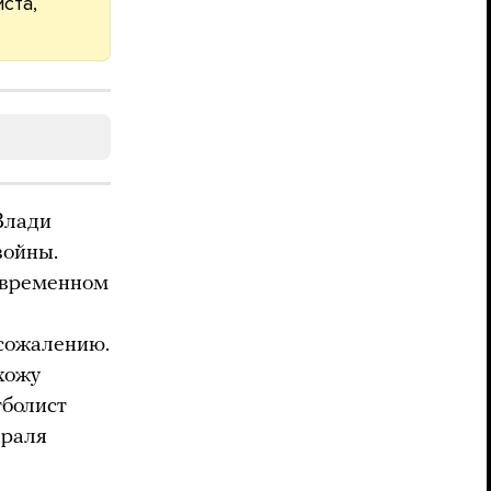
ста,
Влади
войны.
современном
 сожалению.
ахожу
болист
враля