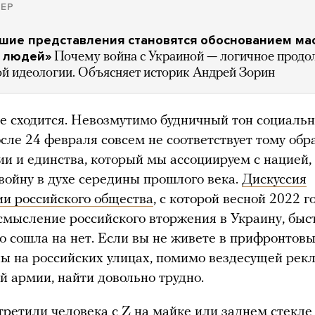
ЕР
шие представления становятся обоснованием ма
а людей»
Почему война с Украиной — логичное прод
ой идеологии. Объясняет историк Андрей Зорин
не сходится. Невозмутимо будничный тон социаль
осле 24 февраля совсем не соответствует тому обр
и и единства, который мы ассоциируем с нацией,
войну в духе середины прошлого века.
Дискуссия
и российского общества
, с которой весной 2022 г
смысление российского вторжения в Украину, быс
о сошла на нет. Если вы не живете в прифронтовы
ы на российских улицах, помимо вездесущей рек
й армии, найти довольно трудно.
третили человека с Z на майке или заднем стекл