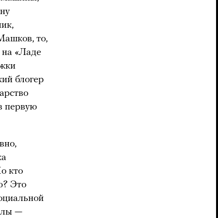
ину
ик,
ашков, то,
ц на «Ладе
ржки
кий блогер
дарство
 в первую
вно,
ка
о кто
ю? Это
социальной
алы —