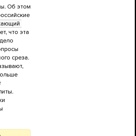
ны. Об этом
российские
жающий 
т, что эта
 дело
вопросы
ого среза.
азывают,
больше
т
литы.
ки
ы