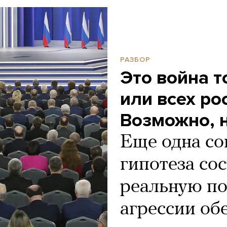
РАЗБОР
Это война т
или всех ро
Возможно, н
Еще одна со
гипотеза сос
реальную п
агрессии об