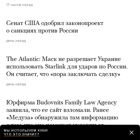
17 часов назад
Сенат США одобрил законопроект
о санкциях против России
день назад
The Atlantic: Маск не разрешает Украине
использовать Starlink для ударов по России.
Он считает, что «пора заключать сделку»
день назад
Юрфирма Budovnits Family Law Agency
заявила, что ее сайт взломали. Ранее
«Медуза» обнаружила там информацию
о том, что она помогает уклоняться
МЫ ИСПОЛЬЗУЕМ КУКИ!
от мобилизации — и этим занимается дочь
ЧТО ЭТО ЗНАЧИТ?