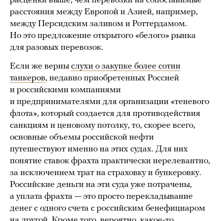
расценки выше, чем перевозки на сопоставимые
расстояния между Европой и Азией, например,
между Персидским заливом и Роттердамом.
Но это предложение открытого «белого» рынка
для разовых перевозок.
Если же верны
слухи о закупке более сотни
танкеров
, недавно приобретенных Россией
и российскими компаниями
и предпринимателями для организации «теневого
флота», который создается для противодействия
санкциям и ценовому потолку, то, скорее всего,
основные объемы российской нефти
путешествуют именно на этих судах. Для них
понятие ставок фрахта практически нерелевантно,
за исключением трат на страховку и бункеровку.
Российские деньги на эти суда уже потрачены,
а уплата фрахта — это просто перекладывание
денег с одного счета с российским бенефициаром
на другой. Кроме того, вероятно, какое-то