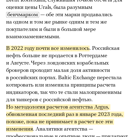
Brent Rotterdam, служившая точкой отсчета для
оценки цены Urals, была разумным
бенчмарком
— обе эти марки продавались
на одном и том же рынке одним и тем же
покупателям и были в большой мере
взаимозаменяемыми.
В 2022 году почти все изменилось
. Российская
нефть больше не продается в Роттердаме
и Августе. Через лондонских корабельных
брокеров проходит малая доля активности
в российских портах. Baltic Exchange перестала
котировать или изменила принципы расчета
индикаторов, так что те стали малоприменимы
для танкеров с российской нефтью.
Но 
методология расчетов агентства Argus
, 
обновленная последний раз в январе 2023 года, 
похоже, пока не принимает в расчет все эти 
изменения
. Аналитики агентства —
профессиональные и опытные люди — прилагают