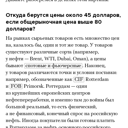
Откуда берутся цены около 45 долларов,
если общерыночная цена выше 80
долларов?
На рынках сырьевых товаров есть множество цен
на, казалось бы, один и тот же товар. У товаров
существуют различные сорта (например,
у нефти — Brent, WTI, Dubai, Oman), а цены
бывают
спотовые и фьючерсные
. Наконец,
у товаров различаются точки и условия поставки:
например, обозначенные как
CIF
Rotterdam
и
FOB
Primorsk. Роттердам — один
из крупнейших европейских центров
нефтепереработки, и именно там до войны был
большой реальный, то есть физический,
а не финансовый, конечный спрос на российскую
нефть. Иногда покупатели были готовы платить
в Роттердаме за нефть основного российского