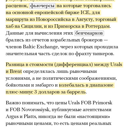
расценок, 
фьючерсы
 на которые торговались 
на основной европейской бирже ICE, для 
маршрута из Новороссийска в Августу, торговый 
хаб на Сицилии, и из Приморска в Роттердам
.
Данные для вычисления этих
бенчмарков
брались из отчетов корабельных брокеров —
членов Baltic Exchange, через которых проходила
значительная часть сделок по фрахту танкеров.
Разница в стоимости (дифференциал) между Urals 
и Brent
определялась лишь рыночными
условиями, а не политическими соображениями,
бойкотами и эмбарго и
колебалась в диапазоне 
плюс-минус 3 долларов за баррель
.
Важно понимать, что цены Urals FOB Primorsk
и FOB Novorossiysk, публикуемые агентствами
Argus и Platts, никогда не были «настоящими»
рыночными ценами, то есть ценами реальных