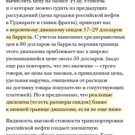
вычислить цену на базисе
FOB
Primorsk
и о которых можно судить из предыдущих
рассуждений (цена продажи российской нефти
в Гуджарате и ставки фрахта), приводят нас
к
вероятному диапазону скидок 17–29 долларов 
за баррель
. С учетом нынешних среднерыночных
цен в 80 долларов за баррель верхняя граница
этого диапазона приближает нас к широко
упоминавшейся цене около 50 долларов. (надо
еще раз повторить, что это значение — строго
говоря, не цена как таковая, а приведенная цена,
удельная выручка, очищенная от расходов
на доставку товара покупателю и сопутствующих
платежей). Но я предполагаю, что
реальные 
дисконты (то есть размеры скидок) ближе 
к нижней границе диапазона, если не еще ниже
.
Видимость высокой стоимости транспортировки
российской нефти создает элегантную