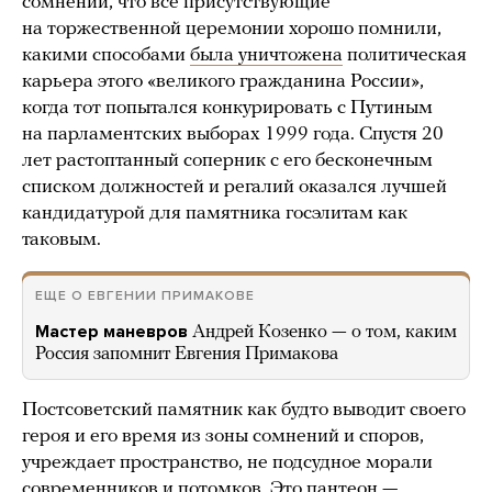
сомнений, что все присутствующие
на торжественной церемонии хорошо помнили,
какими способами
была уничтожена
политическая
карьера этого «великого гражданина России»,
когда тот попытался конкурировать с Путиным
на парламентских выборах 1999 года. Спустя 20
лет растоптанный соперник с его бесконечным
списком должностей и регалий оказался лучшей
кандидатурой для памятника госэлитам как
таковым.
ЕЩЕ О ЕВГЕНИИ ПРИМАКОВЕ
Мастер маневров
Андрей Козенко — о том, каким
Россия запомнит Евгения Примакова
Постсоветский памятник как будто выводит своего
героя и его время из зоны сомнений и споров,
учреждает пространство, не подсудное морали
современников и потомков. Это пантеон —