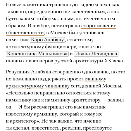
Новые памятники транслируют идею успеха как
такового, определенного не качественным, а как
будто каким-то формальным, количественным
образом. В ноябре, несмотря на
сопротивление
общественности
, в Москве был установлен
памятник
Каро Алабяну
, советскому
архитектурному функционеру, гонителю
Константина Мельникова
и
Ивана Леонидова
,
главных визионеров русской архитектуры XX века.
Репутация Алабяна совершенно однозначна, но это
не помешало поддержать проект
главному
архитектурному чиновнику
сегодняшней Москвы.
«Несколько неправильно относиться к этому
памятнику как к памятнику архитектору, — заявил
он. — Я бы рассматривал его как памятник
известному армянину, который к тому же
и архитектор». Не так важно, что именно
ты сделал, известность, регалии, пресловутое