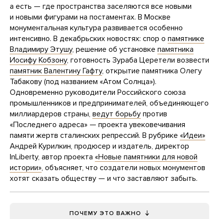
а есть — где пространства заселяются все новыми
и новыми фигурами на постаментах. В Москве
монументальная культура развивается особенно
интенсивно. В декабрьских новостях: спор о
памятнике
Владимиру Этушу
, решение об установке
памятника
Иосифу Кобзону
, готовность Зураба Церетели возвести
памятник Валентину Гафту
, открытие памятника Олегу
Табакову (под названием «Атом Солнца»).
Одновременно руководители Российского союза
промышленников и предпринимателей, объединяющего
миллиардеров страны,
ведут борьбу
против
«Последнего адреса» — проекта увековечивания
памяти жертв сталинских репрессий. В рубрике
«Идеи»
Андрей Курилкин, продюсер и издатель, директор
InLiberty, автор проекта
«Новые памятники для новой
истории»
, объясняет, что создатели новых монументов
хотят сказать обществу — и что заставляют забыть.
ПОЧЕМУ ЭТО ВАЖНО