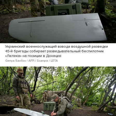
Украинский военнослужащий взвода воздушной разведки
45-й бригады собирает разведывательный беспилотник
«Лелека» на позиции в Донецке
Genya Savilov / AFP / Scanpix / LETA