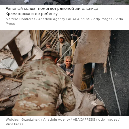
Раненый солдат помогает раненой жительнице
Краматорска и ее ребенку
Narciso Contreras / Anadolu Agency / ABACAPRESS / ddp images / Vida
Press
Wojciech Grzedzinski / Anadolu Agency / ABACAPRESS / ddp images /
Vida Press