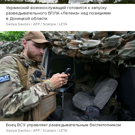
Украинский военнослужащий готовится к запуску
разведывательного БПЛА «Лелека» над позициями
в Донецкой области
Genya Savilov / AFP / Scanpix / LETA
Боец ВСУ управляет разведывательным беспилотником
Genya Savilov / AFP / Scanpix / LETA