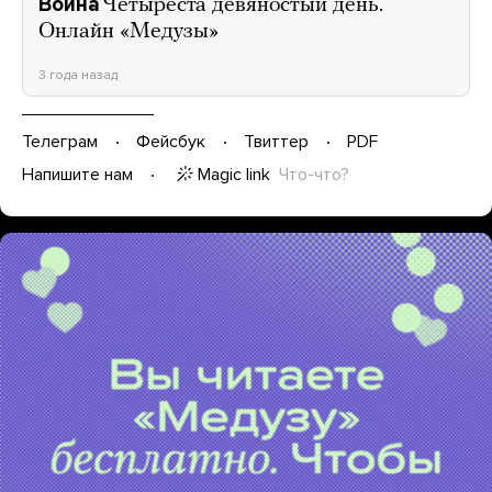
Война
Четыреста девяностый день.
Онлайн «Медузы»
3 года назад
Телеграм
Фейсбук
Твиттер
PDF
Magic link
Что-что?
Напишите нам