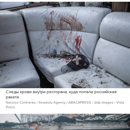
Следы крови внутри ресторана, куда попала российская
ракета
Narciso Contreras / Anadolu Agency / ABACAPRESS / ddp images / Vida
Press