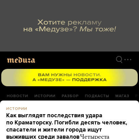
Перейти
к
материалам
НОВОСТИ
ИСТОРИИ
РАЗБОР
ПОДКАСТЫ
МАГАЗ
П
ИСТОРИИ
Как выглядят последствия удара
по Краматорску. Погибли десять человек,
спасатели и жители города ищут
выживших среди завалов
Четыреста