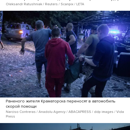
Oleksandr Ratushniak / Reuters / Scanpix / LETA
Раненого жителя Краматорска переносят в автомобиль
скорой помощи
Narciso Contreras / Anadolu Agency / ABACAPRESS / ddp images / Vida
Press