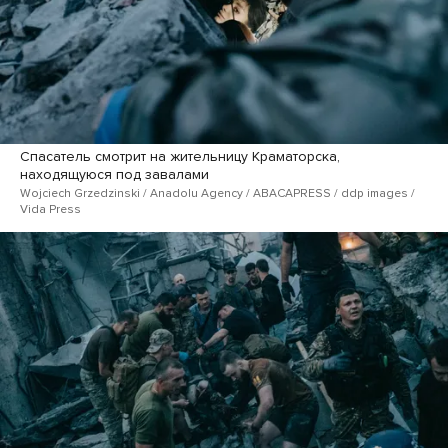
Спасатель смотрит на жительницу Краматорска,
находящуюся под завалами
Wojciech Grzedzinski / Anadolu Agency / ABACAPRESS / ddp images /
Vida Press