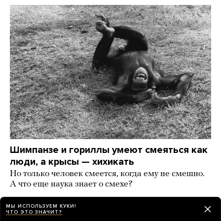
Шимпанзе и гориллы умеют смеяться как
люди, а крысы — хихикать
Но только человек смеется, когда ему не смешно.
А что еще наука знает о смехе?
2 дня назад
РАЗБОР
МЫ ИСПОЛЬЗУЕМ КУКИ!
ЧТО ЭТО ЗНАЧИТ?