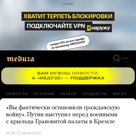
Перейти
к
материалам
НОВОСТИ
ИСТОРИИ
РАЗБОР
ПОДКАСТЫ
МАГАЗ
П
«Вы фактически остановили гражданскую
войну». Путин выступил перед военными
с крыльца Грановитой палаты в Кремле
10:26, 27 июня 2023