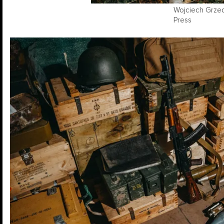
Wojciech Grzed
Press