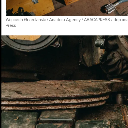
Wojciech Grzedzinski / Anadolu Agency / ABACAPRESS / ddp ima
Press