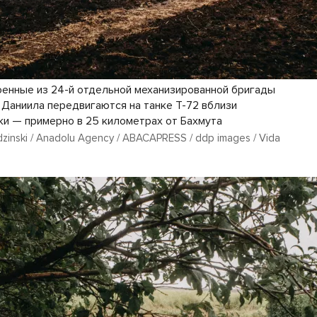
оенные из 24-й отдельной механизированной бригады
 Даниила передвигаются на танке Т-72 вблизи
ки — примерно в 25 километрах от Бахмута
zinski / Anadolu Agency / ABACAPRESS / ddp images / Vida