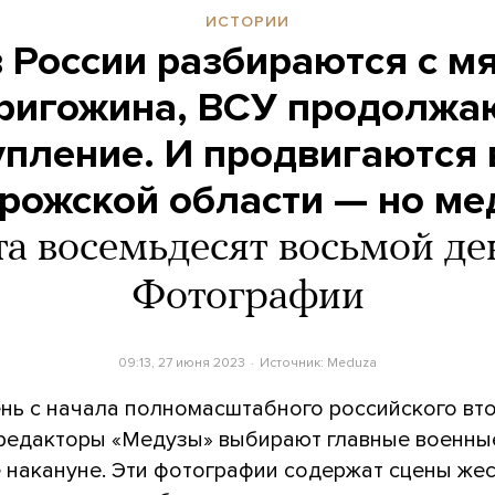
ИСТОРИИ
в России разбираются с м
ригожина, ВСУ продолжа
упление. И продвигаются 
рожской области — но м
а восемьдесят восьмой де
Фотографии
09:13, 27 июня 2023
Источник:
Meduza
нь с начала полномасштабного российского вт
 редакторы «Медузы» выбирают главные военны
 накануне. Эти фотографии содержат сцены жес