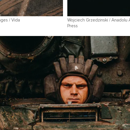
ges / Vida
Wojciech Grzedzinski / Anadolu
Press