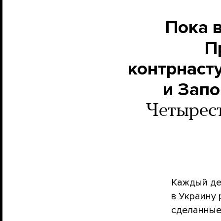
Пока 
П
контрнаст
и Запо
Четырест
Каждый де
в Украину
сделанные