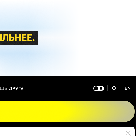
EN
ЩЬ ДРУГА