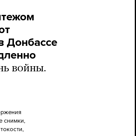
ятежом
ют
в Донбассе
едленно
нь войны.
оржения
е снимки,
токости,