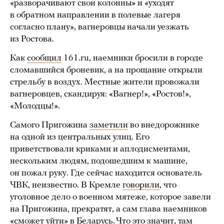
«разворачивают свои колонны» и «уходят
в обратном направлении в полевые лагеря
согласно плану», вагнеровцы начали уезжать
из Ростова.
Как
сообщил
161.ru, наемники бросили в городе
сломавшийся броневик, а на прощание открыли
стрельбу в воздух. Местные жители провожали
вагнеровцев, скандируя: «Вагнер!», «Ростов!»,
«Молодцы!».
Самого Пригожина
заметили
во внедорожнике
на одной из центральных улиц. Его
приветствовали криками и аплодисментами,
нескольким людям, подошедшим к машине,
он пожал руку. Где сейчас находится основатель
ЧВК, неизвестно. В Кремле
говорили
, что
уголовное дело о военном мятеже, которое завели
на Пригожина, прекратят, а сам глава наемников
«сможет уйти» в Беларусь. Что это значит, там