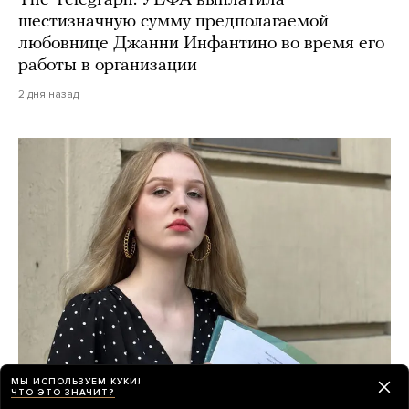
The Telegraph: УЕФА выплатила
шестизначную сумму предполагаемой
любовнице Джанни Инфантино во время его
работы в организации
2 дня назад
МЫ ИСПОЛЬЗУЕМ КУКИ!
ЧТО ЭТО ЗНАЧИТ?
«Яблоко» требуют снять с выборов