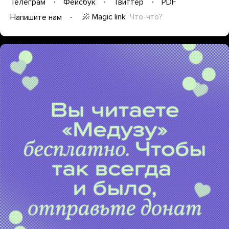
Телеграм
Фейсбук
Твиттер
PDF
Magic link
Что-что?
Напишите нам