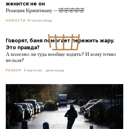
женится не он
Реакция Криштиану — 🤣🤣🤣🤣🤣
14 часов назад
НОВОСТИ
Говорят, баня помогает пережить жару.
Это правда?
А полезно ли туда вообще ходить? И кому точно
нельзя?
9 карточек
день назад
РАЗБОР