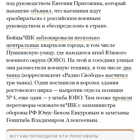
под руководством Евгения Пригожина, который
накануне
объявил
, что наемники идут
«разбираться» с российским военным
руководством и «беспределом» в стране.
Бойцы ЧВК
заблокировали
несколько
центральных
кварталов города, в том числе
Пушкинскую улицу, где находится штаб Южного
военного округа (ЮВО). На этой и соседних улицах
они разместили военную технику, в том числе
два
танка
(корреспондент «Радио Свобода»
насчитал
три танка). Один поставили в воротах здания
ростовского цирка — напротив отдела полиции
№ 4, еще один — у штаба ЮВО. Там позже
прошли
переговоры основателя ЧВК с замминистра
обороны РФ Юнус-Беком Евкуровым и замглавы
Генштаба Владимиром Алексеевым.
ВОТ КАК ПРОХОДИЛИ ЭТИ ПЕРЕГОВОРЫ