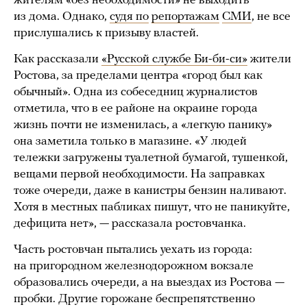
жителям «без необходимости» не выходить
из дома. Однако,
судя по
репортажам
СМИ
, не все
прислушались к призыву властей.
Как рассказали
«Русской службе Би-би-си»
жители
Ростова, за пределами центра «город был как
обычный». Одна из собеседниц журналистов
отметила, что в ее районе на окраине города
жизнь почти не изменилась, а «легкую панику»
она заметила только в магазине. «У людей
тележки загружены туалетной бумагой, тушенкой,
вещами первой необходимости. На заправках
тоже очереди, даже в канистры бензин наливают.
Хотя в местных пабликах пишут, что не паникуйте,
дефицита нет», — рассказала ростовчанка.
Часть ростовчан пытались уехать из города:
на пригородном железнодорожном вокзале
образовались очереди, а на выездах из Ростова —
пробки. Другие горожане беспрепятственно