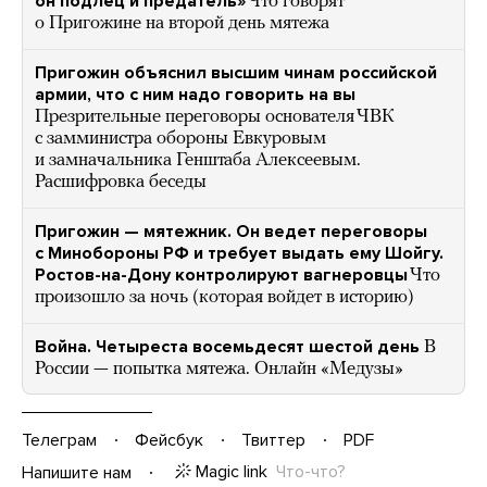
он подлец и предатель»
Что говорят
о Пригожине на второй день мятежа
Пригожин объяснил высшим чинам российской
армии, что с ним надо говорить на вы
Презрительные переговоры основателя ЧВК
с замминистра обороны Евкуровым
и замначальника Генштаба Алексеевым.
Расшифровка беседы
Пригожин — мятежник. Он ведет переговоры
с Минобороны РФ и требует выдать ему Шойгу.
Ростов-на-Дону контролируют вагнеровцы
Что
произошло за ночь (которая войдет в историю)
Война. Четыреста восемьдесят шестой день
В
России — попытка мятежа. Онлайн «Медузы»
Телеграм
Фейсбук
Твиттер
PDF
Magic link
Что-что?
Напишите нам