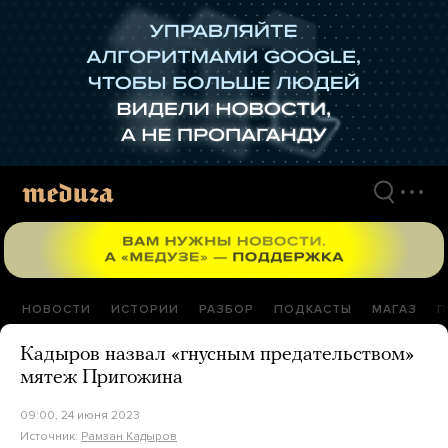
Перейти
к
материалам
НОВОСТИ
ИСТОРИИ
РАЗБОР
ПОДКАСТЫ
МАГАЗ
П
Кадыров назвал «гнусным предательством»
мятеж Пригожина
09:00, 24 июня 2023
Источник:
Рамзан Кадыров