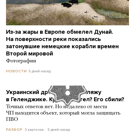
Из-за жары в Европе обмелел Дунай.
На поверхности реки показались
затонувшие немецкие корабли времен
Второй мировой
Фотографии
5 дней назад
НОВОСТИ
Украинский дрон попал по пляжу
в Геленджике. Куда он летел? Его сбили?
Точных ответов нет. Но недалеко от места
ЧП находится объект, который могла защищать
ПВО
3 карточки
5 дней назад
РАЗБОР