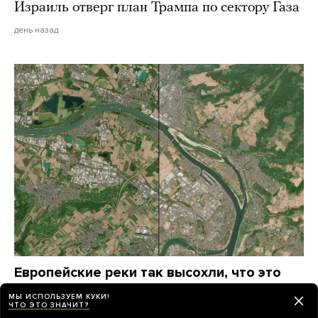
Израиль отверг план Трампа по сектору Газа
день назад
Европейские реки так высохли, что это
заметно из космоса
МЫ ИСПОЛЬЗУЕМ КУКИ!
Просто сравните снимки до и после
ЧТО ЭТО ЗНАЧИТ?