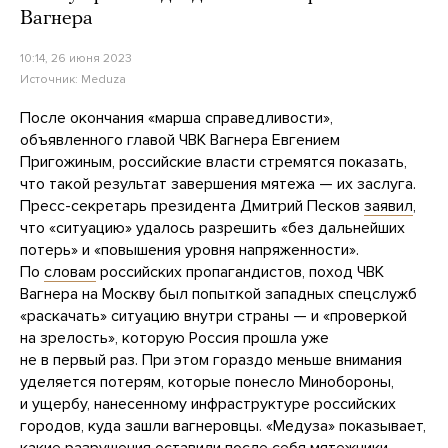
Вагнера
10:14, 26 июня 2023
Источник:
Meduza
После окончания «марша справедливости»,
объявленного главой ЧВК Вагнера Евгением
Пригожиным, российские власти стремятся показать,
что такой результат завершения мятежа — их заслуга.
Пресс-секретарь президента Дмитрий Песков
заявил
,
что «ситуацию» удалось разрешить «без дальнейших
потерь» и «повышения уровня напряженности».
По
словам
российских пропагандистов, поход ЧВК
Вагнера на Москву был попыткой западных спецслужб
«раскачать» ситуацию внутри страны — и «проверкой
на зрелость», которую Россия прошла уже
не в первый раз. При этом гораздо меньше внимания
уделяется потерям, которые понесло Минобороны,
и ущербу, нанесенному инфраструктуре российских
городов, куда зашли вагнеровцы. «Медуза» показывает,
какие разрушения оставили после себя мятежники.