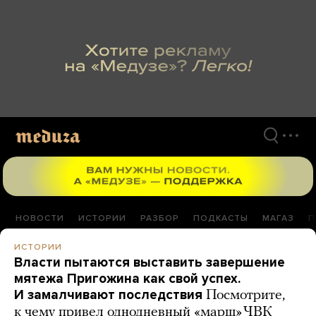
Перейти
к
материалам
НОВОСТИ
ИСТОРИИ
РАЗБОР
ПОДКАСТЫ
МАГАЗ
П
ИСТОРИИ
Власти пытаются выставить завершение
мятежа Пригожина как свой успех.
И замалчивают последствия
Посмотрите,
к чему привел однодневный «марш» ЧВК