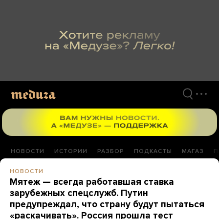
Перейти
к
материалам
НОВОСТИ
ИСТОРИИ
РАЗБОР
ПОДКАСТЫ
МАГАЗ
П
НОВОСТИ
Мятеж — всегда работавшая ставка
зарубежных спецслужб. Путин
предупреждал, что страну будут пытаться
«раскачивать». Россия прошла тест