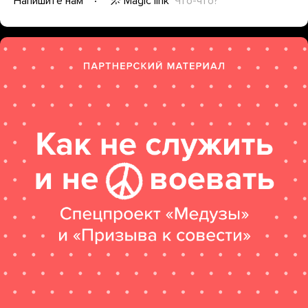
Magic link
Что-что?
Напишите нам