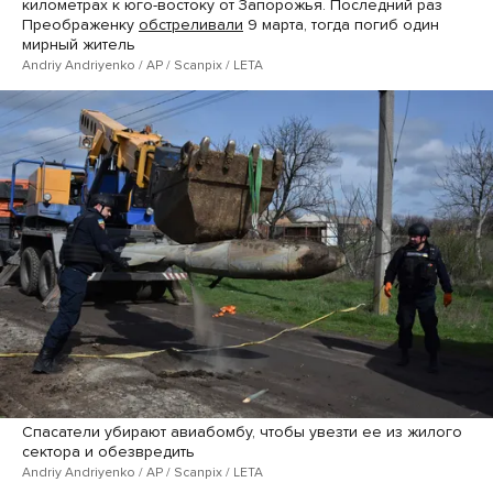
километрах к юго-востоку от Запорожья. Последний раз
Преображенку
обстреливали
9 марта, тогда погиб один
мирный житель
Andriy Andriyenko / AP / Scanpix / LETA
Спасатели убирают авиабомбу, чтобы увезти ее из жилого
сектора и обезвредить
Andriy Andriyenko / AP / Scanpix / LETA