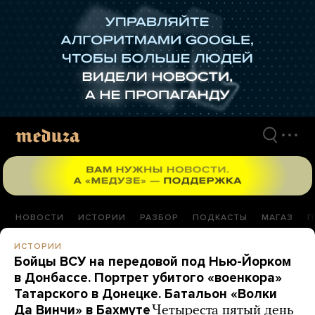
Перейти
к
материалам
НОВОСТИ
ИСТОРИИ
РАЗБОР
ПОДКАСТЫ
МАГАЗ
П
ИСТОРИИ
Бойцы ВСУ на передовой под Нью-Йорком
в Донбассе. Портрет убитого «военкора»
Татарского в Донецке. Батальон «Волки
Да Винчи» в Бахмуте
Четыреста пятый день