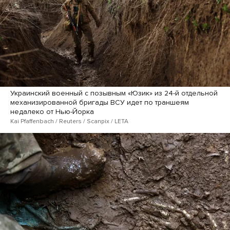
Украинский военный с позывным «Юзик» из 24-й отдельной
механизированной бригады ВСУ идет по траншеям
недалеко от Нью-Йорка
Kai Pfaffenbach / Reuters / Scanpix / LETA