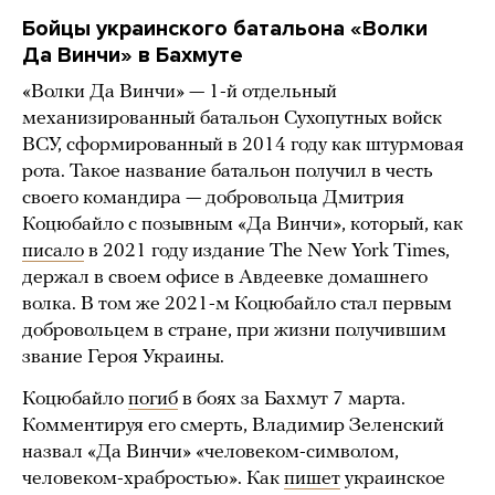
Бойцы украинского батальона «Волки
Да Винчи» в Бахмуте
«Волки Да Винчи» — 1-й отдельный
механизированный батальон Сухопутных войск
ВСУ, сформированный в 2014 году как штурмовая
рота. Такое название батальон получил в честь
своего командира — добровольца Дмитрия
Коцюбайло с позывным «Да Винчи», который, как
писало
в 2021 году издание The New York Times,
держал в своем офисе в Авдеевке домашнего
волка. В том же 2021-м Коцюбайло стал первым
добровольцем в стране, при жизни получившим
звание Героя Украины.
Коцюбайло
погиб
в боях за Бахмут 7 марта.
Комментируя его смерть, Владимир Зеленский
назвал «Да Винчи» «человеком-символом,
человеком-храбростью». Как
пишет
украинское