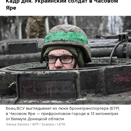
Кадр дня. Украинский солдат в Часовом
Яре
Боец ВСУ выглядывает из люка бронетранспортера (БТР)
в Часовом Яре — прифронтовом городе в 13 километрах
от Бахмута Донецкой области
Genya Savilov / AFP / Scanpix / LETA