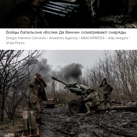
Бойцы батальона «Волки Да Винчи» осматривают снаряды
Diego Herrera Carcedo / Anadolu Agency / ABACAPRESS / ddp images /
Vida Press