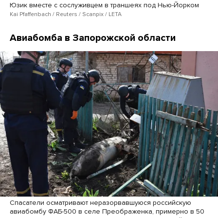
Юзик вместе с сослуживцем в траншеях под Нью-Йорком
Kai Pfaffenbach / Reuters / Scanpix / LETA
Авиабомба в Запорожской области
Спасатели осматривают неразорвавшуюся российскую
авиабомбу ФАБ-500 в селе Преображенка, примерно в 50