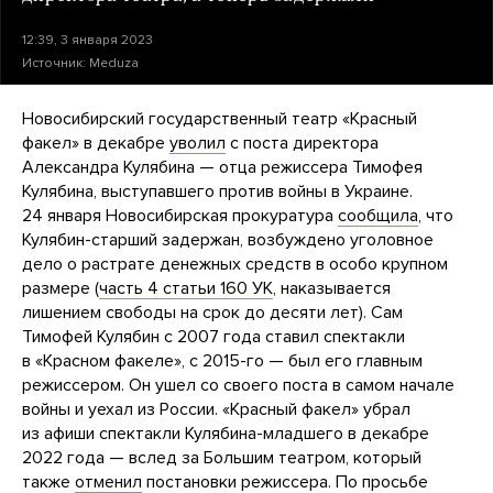
12:39, 3 января 2023
Источник:
Meduza
Новосибирский государственный театр «Красный
факел» в декабре
уволил
с поста директора
Александра Кулябина — отца режиссера Тимофея
Кулябина, выступавшего против войны в Украине.
24 января Новосибирская прокуратура
сообщила
, что
Кулябин-старший задержан, возбуждено уголовное
дело о растрате денежных средств в особо крупном
размере (
часть 4 статьи 160 УК
, наказывается
лишением свободы на срок до десяти лет). Сам
Тимофей Кулябин с 2007 года ставил спектакли
в «Красном факеле», с 2015-го — был его главным
режиссером. Он ушел со своего поста в самом начале
войны и уехал из России. «Красный факел» убрал
из афиши спектакли Кулябина-младшего в декабре
2022 года — вслед за Большим театром, который
также
отменил
постановки режиссера. По просьбе