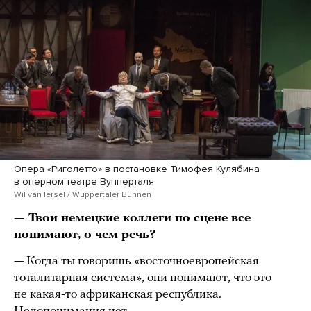
Опера «Риголетто» в постановке Тимофея Кулябина
в оперном театре Вупперталя
Wil van Iersel / Wuppertaler Bühnen
— Твои немецкие коллеги по сцене все
понимают, о чем речь?
— Когда ты говоришь «восточноевропейская
тоталитарная система», они понимают, что это
не какая-то африканская республика.