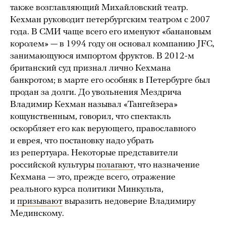
также возглавляющий Михайловский театр.
Кехман руководит петербургским театром с 2007
года. В СМИ чаще всего его именуют «банановым
королем» — в 1994 году он основал компанию JFC,
занимающуюся импортом фруктов. В 2012-м
британский суд признал лично Кехмана
банкротом; в марте его особняк в Петербурге был
продан за долги. До увольнения Мездрича
Владимир Кехман называл «Тангейзера»
кощунственным, говорил, что спектакль
оскорбляет его как верующего, православного
и еврея, что постановку надо убрать
из репертуара. Некоторые представители
российской культуры
полагают
, что назначение
Кехмана — это, прежде всего, отражение
реального курса политики Минкульта,
и
призывают
выразить недоверие Владимиру
Мединскому.