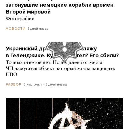
затонувшие немецкие корабли времен
Второй мировой
Фотографии
5 дней назад
НОВОСТИ
Украинский дрон попал по пляжу
в Геленджике. Куда он летел? Его сбили?
Точных ответов нет. Но недалеко от места
ЧП находится объект, который могла защищать
ПВО
3 карточки
5 дней назад
РАЗБОР